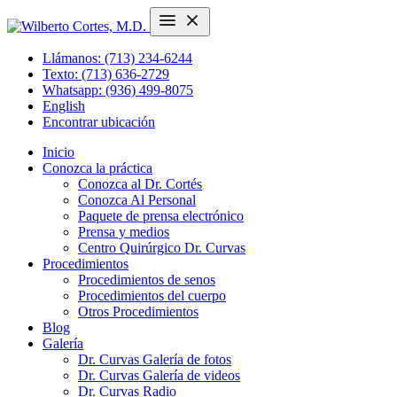
Llámanos: (713) 234-6244
Texto: (713) 636-2729
Whatsapp: (936) 499-8075
English
Encontrar ubicación
Inicio
Conozca la práctica
Conozca al Dr. Cortés
Conozca Al Personal
Paquete de prensa electrónico
Prensa y medios
Centro Quirúrgico Dr. Curvas
Procedimientos
Procedimientos de senos
Procedimientos del cuerpo
Otros Procedimientos
Blog
Galería
Dr. Curvas Galería de fotos
Dr. Curvas Galería de videos
Dr. Curvas Radio