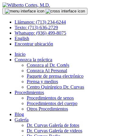
Llámanos: (713) 234-6244
Texto: (713) 636-2729
Whatsapp: (936) 499-8075
English
Encontrar ubicación
Inicio
Conozca la práctica
Conozca al Dr. Cortés
Conozca Al Personal
Paquete de prensa electrónico
Prensa y medios
Centro Quirúrgico Dr. Curvas
Procedimientos
Procedimientos de senos
Procedimientos del cuerpo
Otros Procedimientos
Blog
Galería
Dr. Curvas Galería de fotos
Dr. Curvas Galería de videos