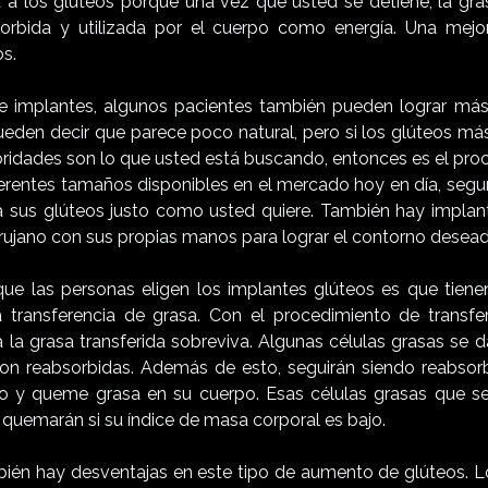
a a los glúteos porque una vez que usted se detiene, la gra
orbida y utilizada por el cuerpo como energía. Una mejor
s.
de implantes, algunos pacientes también pueden lograr má
ueden decir que parece poco natural, pero si los glúteos m
ebridades son lo que usted está buscando, entonces es el pro
ferentes tamaños disponibles en el mercado hoy en día, seg
 sus glúteos justo como usted quiere. También hay implan
irujano con sus propias manos para lograr el contorno desea
que las personas eligen los implantes glúteos es que tien
transferencia de grasa. Con el procedimiento de transfer
 la grasa transferida sobreviva. Algunas células grasas se d
son reabsorbidas. Además de esto, seguirán siendo reabsor
o y queme grasa en su cuerpo. Esas células grasas que se
quemarán si su índice de masa corporal es bajo.
bién hay desventajas en este tipo de aumento de glúteos. Lo