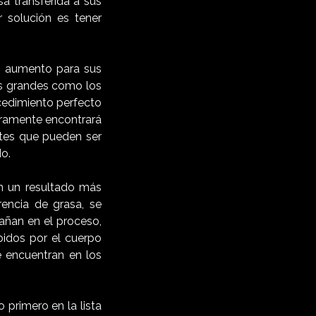
sa transferida a sus
 solución es tener
s aumento para sus
ás grandes como los
cedimiento perfecto
uramente encontrará
tes que pueden ser
do.
en un resultado más
encia de grasa, se
añan en el proceso,
bidos por el cuerpo
 encuentran en los
 primero en la lista