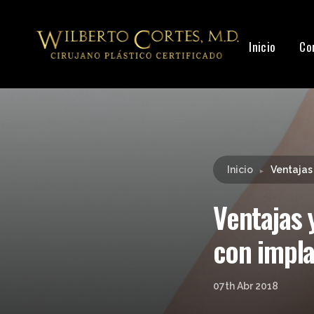
Leyendo:
Ventajas y desventajas del aumento d
Inicio
Co
Inicio
Ventajas
►
Ventajas 
con impl
07th Abr 2018