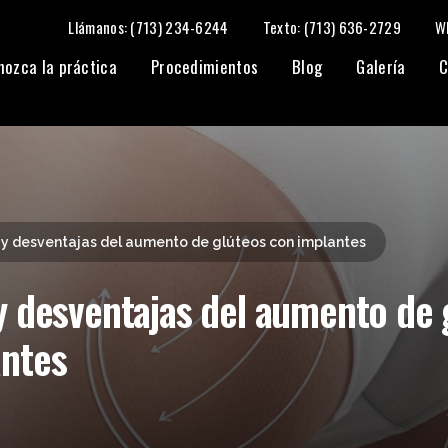
Llámanos: (713) 234-6244
Texto: (713) 636-2729
W
e glúteos con implantes
nozca la práctica
Procedimientos
Blog
Galería
C
 y desventajas del aumento de glúteos con implantes
y desventajas del aumento de 
antes