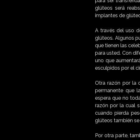
para ser transferid
glúteos será reabs
implantes de glúteo
A través del uso 
glúteos. Algunos p
que tienen las cel
para usted. Con di
uno que aumentará
esculpidos por el c
Otra razón por la 
permanente que la 
espera que no toda
razón por la cual 
cuando pierda pes
glúteos también se 
Por otra parte, tam