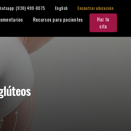
hatsapp: (936) 499-8075
English
Encontrar ubicación
Compartir:
omentarios
Recursos para pacientes
Haz tu
cita
glúteos