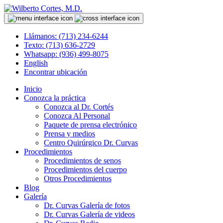
Llámanos: (713) 234-6244
Texto: (713) 636-2729
Whatsapp: (936) 499-8075
English
Encontrar ubicación
Inicio
Conozca la práctica
Conozca al Dr. Cortés
Conozca Al Personal
Paquete de prensa electrónico
Prensa y medios
Centro Quirúrgico Dr. Curvas
Procedimientos
Procedimientos de senos
Procedimientos del cuerpo
Otros Procedimientos
Blog
Galería
Dr. Curvas Galería de fotos
Dr. Curvas Galería de videos