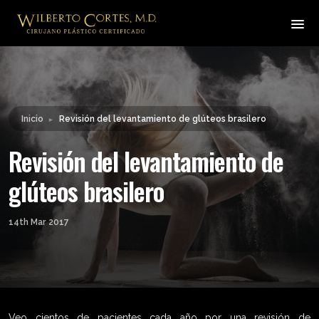
Leyendo:
Revisión del levantamiento
Compartir:
de glúteos brasilero
Inicio
Revisión del levantamiento de glúteos brasilero
►
Revisión del levantamiento de
glúteos brasilero
14th Mar 2017
Veo cientos de pacientes cada año por una revisión de