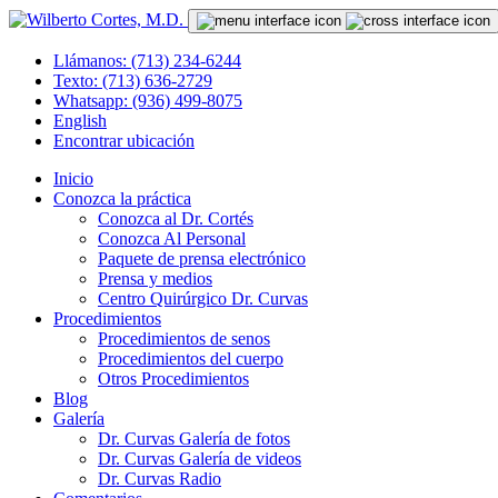
Llámanos: (713) 234-6244
Texto: (713) 636-2729
Whatsapp: (936) 499-8075
English
Encontrar ubicación
Inicio
Conozca la práctica
Conozca al Dr. Cortés
Conozca Al Personal
Paquete de prensa electrónico
Prensa y medios
Centro Quirúrgico Dr. Curvas
Procedimientos
Procedimientos de senos
Procedimientos del cuerpo
Otros Procedimientos
Blog
Galería
Dr. Curvas Galería de fotos
Dr. Curvas Galería de videos
Dr. Curvas Radio