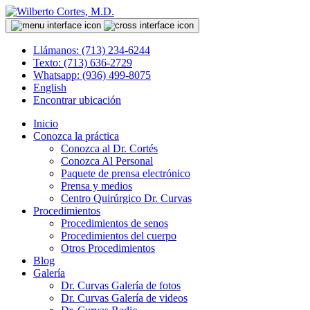
Llámanos: (713) 234-6244
Texto: (713) 636-2729
Whatsapp: (936) 499-8075
English
Encontrar ubicación
Inicio
Conozca la práctica
Conozca al Dr. Cortés
Conozca Al Personal
Paquete de prensa electrónico
Prensa y medios
Centro Quirúrgico Dr. Curvas
Procedimientos
Procedimientos de senos
Procedimientos del cuerpo
Otros Procedimientos
Blog
Galería
Dr. Curvas Galería de fotos
Dr. Curvas Galería de videos