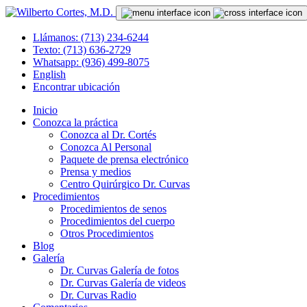
Llámanos: (713) 234-6244
Texto: (713) 636-2729
Whatsapp: (936) 499-8075
English
Encontrar ubicación
Inicio
Conozca la práctica
Conozca al Dr. Cortés
Conozca Al Personal
Paquete de prensa electrónico
Prensa y medios
Centro Quirúrgico Dr. Curvas
Procedimientos
Procedimientos de senos
Procedimientos del cuerpo
Otros Procedimientos
Blog
Galería
Dr. Curvas Galería de fotos
Dr. Curvas Galería de videos
Dr. Curvas Radio