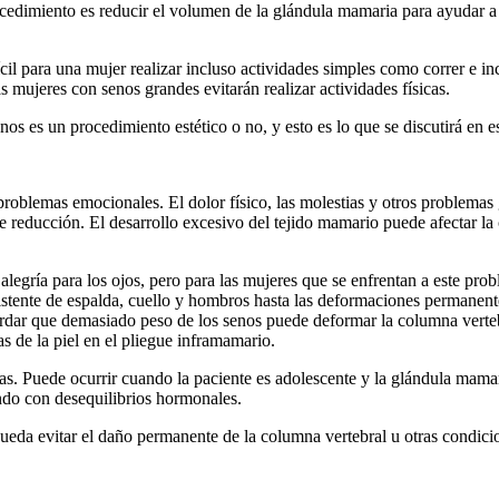
rocedimiento es reducir el volumen de la glándula mamaria para ayudar 
l para una mujer realizar incluso actividades simples como correr e inc
as mujeres con senos grandes evitarán realizar actividades físicas.
s es un procedimiento estético o no, y esto es lo que se discutirá en es
roblemas emocionales. El dolor físico, las molestias y otros problemas
educción. El desarrollo excesivo del tejido mamario puede afectar la 
egría para los ojos, pero para las mujeres que se enfrentan a este probl
rsistente de espalda, cuello y hombros hasta las deformaciones permane
cordar que demasiado peso de los senos puede deformar la columna verteb
cas de la piel en el pliegue inframamario.
s. Puede ocurrir cuando la paciente es adolescente y la glándula mamar
ando con desequilibrios hormonales.
ueda evitar el daño permanente de la columna vertebral u otras condic