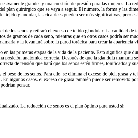
cesivamente grandes y una cuestión de presión para las mujeres. La red
 del plan quirúrgico que se vaya a seguir. El número, la forma y las dim
del tejido glandular, las cicatrices pueden ser más significativas, pero 
l de los senos y retirará el exceso de tejido glandular. La cantidad de te
os de gramos de cada seno, mientras que en otros casos podría ser muc
mamaria y la levantará sobre la pared torácica para crear la apariencia v
o en las primeras etapas de la vida de la paciente. Esto significa que du
una posición anatómica correcta. Después de que la glándula mamaria se ha
orrecta de tensión que hará que los senos estén firmes, tonificados y su
 el peso de los senos. Para ello, se elimina el exceso de piel, grasa y t
ada. En algunos casos, el exceso de grasa también puede ser removido po
 podrían pensar.
ualizado. La reducción de senos es el plan óptimo para usted si: