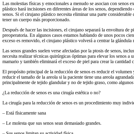
Las molestias físicas y emocionales a menudo se asocian con senos ex
plástico hará incisiones en diferentes áreas de los senos, dependiendo
senos. Si el cirujano plástico necesita eliminar una parte considerable 
tener un cuerpo más proporcionado.
Después de hacer las incisiones, el cirujano separará la envoltura de pie
preoperatoria. En algunos casos estamos hablando de unos pocos cient
exceso es removido, el cirujano plástico volverá a centrar la glándula 
Las senos grandes suelen verse afectadas por la ptosis de senos, inclus
necesita realizar técnicas quirúrgicas óptimas para elevar los senos a 
mamario y también eliminará el exceso de piel para crear la cantidad c
El propósito principal de la reducción de senos es reducir el volumen y
reducir el tamaño de la areola si la paciente tiene una areola agrand
principalmente de tejido glandular y no de tejido graso, como algunos
¿La reducción de senos es una cirugía estética o no?
La cirugía para la reducción de senos es un procedimiento muy individ
– Está físicamente sana
– Le molesta que sus senos sean demasiado grandes.
– Sus senos limitan su actividad física