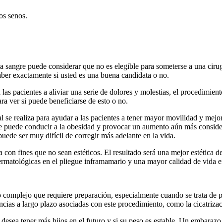
los senos.
 sangre puede considerar que no es elegible para someterse a una cirugí
saber exactamente si usted es una buena candidata o no.
 las pacientes a aliviar una serie de dolores y molestias, el procedimi
ara ver si puede beneficiarse de esto o no.
l se realiza para ayudar a las pacientes a tener mayor movilidad y mejora
e puede conducir a la obesidad y provocar un aumento aún más conside
ede ser muy difícil de corregir más adelante en la vida.
 con fines que no sean estéticos. El resultado será una mejor estética de
ermatológicas en el pliegue inframamario y una mayor calidad de vida e
 complejo que requiere preparación, especialmente cuando se trata de 
cias a largo plazo asociadas con este procedimiento, como la cicatriza
esea tener más hijos en el futuro y si su peso es estable. Un embarazo 