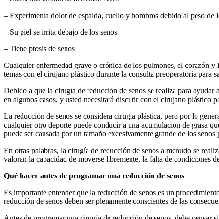
– Experimenta dolor de espalda, cuello y hombros debido al peso de 
– Su piel se irrita debajo de los senos
– Tiene ptosis de senos
Cualquier enfermedad grave o crónica de los pulmones, el corazón y la
temas con el cirujano plástico durante la consulta preoperatoria para 
Debido a que la cirugía de reducción de senos se realiza para ayudar a
en algunos casos, y usted necesitará discutir con el cirujano plástico p
La reducción de senos se considera cirugía plástica, pero por lo genera
cualquier otro deporte puede conducir a una acumulación de grasa qu
puede ser causada por un tamaño excesivamente grande de los senos pu
En otras palabras, la cirugía de reducción de senos a menudo se realiza
valoran la capacidad de moverse libremente, la falta de condiciones d
Qué hacer antes de programar una reducción de senos
Es importante entender que la reducción de senos es un procedimiento
reducción de senos deben ser plenamente conscientes de las consecuen
Antes de programar una cirugía de reducción de senos, debe pensar si d