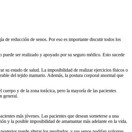
a de reducción de senos. Por eso es importante discutir todos los
ento puede ser realizado y apoyado por su seguro médico. Esto sucede
r su estado de salud. La imposibilidad de realizar ejercicios físicos o
rable del tejido mamario. Además, la postura corporal anormal que
l cuerpo y de la zona torácica, pero la mayoría de las pacientes
n general.
pacientes más jóvenes. Las pacientes que desean someterse a una
ción y la posible imposibilidad de amamantar más adelante en la vida.
posterior puede alterar los resultados, y sus senos podrían volverse