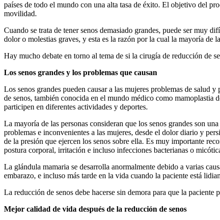
países de todo el mundo con una alta tasa de éxito. El objetivo del p
movilidad.
Cuando se trata de tener senos demasiado grandes, puede ser muy difíci
dolor o molestias graves, y esta es la razón por la cual la mayoría de l
Hay mucho debate en torno al tema de si la cirugía de reducción de seno
Los senos grandes y los problemas que causan
Los senos grandes pueden causar a las mujeres problemas de salud y p
de senos, también conocida en el mundo médico como mamoplastia de r
participen en diferentes actividades y deportes.
La mayoría de las personas consideran que los senos grandes son una al
problemas e inconvenientes a las mujeres, desde el dolor diario y pe
de la presión que ejercen los senos sobre ella. Es muy importante re
postura corporal, irritación e incluso infecciones bacterianas o micóti
La glándula mamaria se desarrolla anormalmente debido a varias causa
embarazo, e incluso más tarde en la vida cuando la paciente está lidi
La reducción de senos debe hacerse sin demora para que la paciente p
Mejor calidad de vida después de la reducción de senos