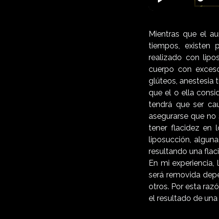
Play
Mientras que el a
tiempos, existen 
realizado con lipo
cuerpo con exceso 
glúteos, anestesia 
que el o ella consi
tendrá que ser cau
asegurarse que no s
tener flacidez en 
liposucción, algun
resultando una flac
En mi experiencia,
será removida depen
otros. Por esta raz
el resultado de una