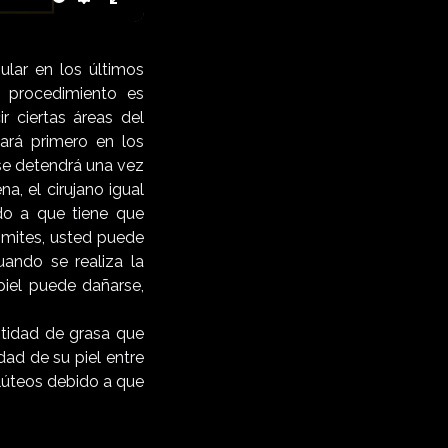
te
Settings
Enter
fullscreen
lar en los últimos
e procedimiento es
r ciertas áreas del
ará primero en los
 se detendrá una vez
a, el cirujano igual
do a que tiene que
limites, usted puede
uando se realiza la
piel puede dañarse,
ntidad de grasa que
dad de su piel entre
glúteos debido a que