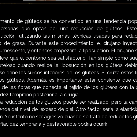
Mu
umento de glúteos se ha convertido en una tendencia popu
personas que optan por una reducción de glúteos. Est
succión, utilizando las mismas técnicas usadas para reduci
de grasa. Durante este procedimiento, el cirujano inyect
tumescente, y entonces empezará la liposucción. El cirujano
dere que el contorno sea satisfactorio. Tan simple como suen
teloso cuando realice la liposucción en los glúteos debi
e dañe los surcos inferiores de los glúteos. Si cruza estos 
los glúteos. Además, es importante estar consiente que c
a de las fibras que conecta el tejido de los glúteos con la 
idez temprano posterior a la cirugía.
 la reducción de los glúteos puede ser realizado, pero la ca
de del nivel del exceso de piel. Otro factor sería la elastici
ón, Yo intento no ser agresivo cuando se trata de reducir los 
 flacidez temprana y desfavorable podría ocurrir.