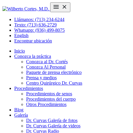
Llámanos: (713) 234-6244
Texto: (713) 636-2729
Whatsapp: (936) 499-8075
English
Encontrar ubicación
Inicio
Conozca la práctica
Conozca al Dr. Cortés
Conozca Al Personal
Paquete de prensa electrónico
Prensa y medios
Centro Quirúrgico Dr. Curvas
Procedimientos
Procedimientos de senos
Procedimientos del cuerpo
Otros Procedimientos
Blog
Galería
Dr. Curvas Galería de fotos
Dr. Curvas Galería de videos
Dr. Curvas Radio