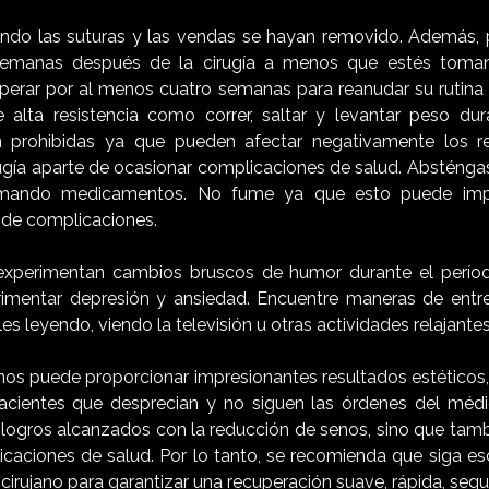
ndo las suturas y las vendas se hayan removido. Además,
semanas después de la cirugía a menos que estés tom
sperar por al menos cuatro semanas para reanudar su rutina d
 alta resistencia como correr, saltar y levantar peso du
n prohibidas ya que pueden afectar negativamente los re
rugía aparte de ocasionar complicaciones de salud. Absténga
omando medicamentos. No fume ya que esto puede impe
 de complicaciones.
xperimentan cambios bruscos de humor durante el períod
mentar depresión y ansiedad. Encuentre maneras de entret
 leyendo, viendo la televisión u otras actividades relajantes
nos puede proporcionar impresionantes resultados estéticos,
acientes que desprecian y no siguen las órdenes del médi
 logros alcanzados con la reducción de senos, sino que tam
icaciones de salud. Por lo tanto, se recomienda que siga e
 cirujano para garantizar una recuperación suave, rápida, segu