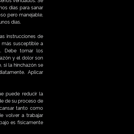
 senos vendados. Se
nos días para sanar
oso pero manejable,
unos días.
as instrucciones de
á más susceptible a
os. Debe tomar los
azón y el dolor son
 si la hinchazón se
iatamente. Aplicar
e puede reducir la
de de su proceso de
escansar tanto como
 volver a trabajar
bajo es físicamente