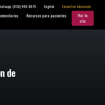
hatsapp: (936) 499-8075
English
Encontrar ubicación
Compartir:
omentarios
Recursos para pacientes
Haz tu
cita
ón de