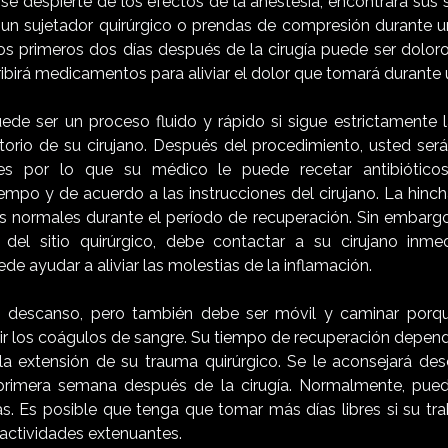
se despierte de los efectos de la anestesia, encontrará sus
e un sujetador quirúrgico o prendas de compresión durante u
 primeros dos días después de la cirugía puede ser dolor
cribirá medicamentos para aliviar el dolor que tomará durante 
ede ser un proceso fluido y rápido si sigue estrictamente l
orio de su cirujano. Después del procedimiento, usted ser
nes por lo que su médico le puede recetar antibiótic
mpo y de acuerdo a las instrucciones del cirujano. La hinch
s normales durante el período de recuperación. Sin embargo,
del sitio quirúrgico, debe contactar a su cirujano inmed
de ayudar a aliviar las molestias de la inflamación.
descanso, pero también debe ser móvil y caminar porqu
ir los coágulos de sangre. Su tiempo de recuperación depen
 la extensión de su trauma quirúrgico. Se le aconsejará d
primera semana después de la cirugía. Normalmente, puede
s. Es posible que tenga que tomar más días libres si su tra
 actividades extenuantes.