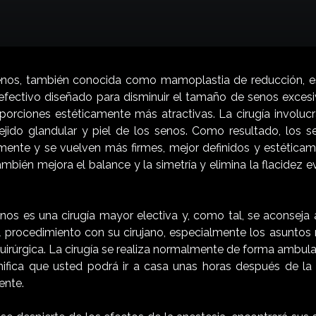
enos, también conocida como mamoplastia de reducción, e
a efectivo diseñado para disminuir el tamaño de senos exce
porciones estéticamente más atractivas. La cirugía involucra
ejido glandular y piel de los senos. Como resultado, los 
nte y se vuelven más firmes, mejor definidos y estéticam
mbién mejora el balance y la simetría y elimina la flacidez
nos es una cirugía mayor electiva y, como tal, se aconseja 
l procedimiento con su cirujano, especialmente los asuntos 
irúrgica. La cirugía se realiza normalmente de forma ambula
gnifica que usted podrá ir a casa unas horas después de la c
ente.