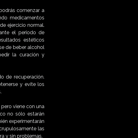
 podrás comenzar a
ando medicamentos
e ejercicio normal.
rante el periodo de
sultados estéticos
se de beber alcohol
dir la curación y
o de recuperación.
enerse y evite los
.
 pero viene con una
co no sólo estarán
bién experimentarán
scrupulosamente las
ra y sin problemas.