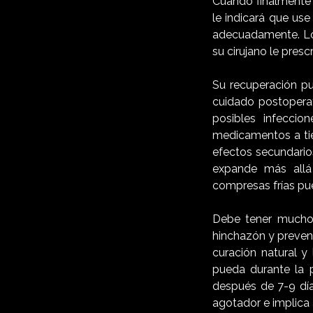
Cuando finalmente 
le indicará que us
adecuadamente. Los
su cirujano le pres
Su recuperación pu
cuidado postoperat
posibles infeccio
medicamentos a tie
efectos secundario
expande más allá 
compresas frías pue
Debe tener mucho 
hinchazón y preven
curación natural y
pueda durante la 
después de 7-9 día
agotador e implica