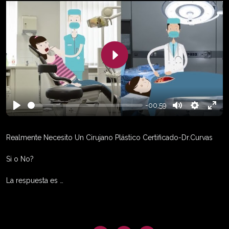
Play
-00:59
Play
Mute
Settings
Enter
fulls
Realmente Necesito Un Cirujano Plástico Certificado-Dr.Curvas
Si o No?
La respuesta es …