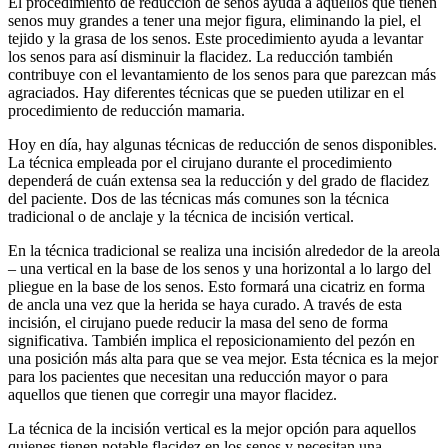
El procedimiento de reducción de senos ayuda a aquellos que tienen
senos muy grandes a tener una mejor figura, eliminando la piel, el
tejido y la grasa de los senos. Este procedimiento ayuda a levantar
los senos para así disminuir la flacidez. La reducción también
contribuye con el levantamiento de los senos para que parezcan más
agraciados. Hay diferentes técnicas que se pueden utilizar en el
procedimiento de reducción mamaria.
Hoy en día, hay algunas técnicas de reducción de senos disponibles.
La técnica empleada por el cirujano durante el procedimiento
dependerá de cuán extensa sea la reducción y del grado de flacidez
del paciente. Dos de las técnicas más comunes son la técnica
tradicional o de anclaje y la técnica de incisión vertical.
En la técnica tradicional se realiza una incisión alrededor de la areola
– una vertical en la base de los senos y una horizontal a lo largo del
pliegue en la base de los senos. Esto formará una cicatriz en forma
de ancla una vez que la herida se haya curado. A través de esta
incisión, el cirujano puede reducir la masa del seno de forma
significativa. También implica el reposicionamiento del pezón en
una posición más alta para que se vea mejor. Esta técnica es la mejor
para los pacientes que necesitan una reducción mayor o para
aquellos que tienen que corregir una mayor flacidez.
La técnica de la incisión vertical es la mejor opción para aquellos
quienes tienen notable flacidez en los senos y necesitan una