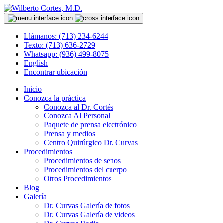
Llámanos: (713) 234-6244
Texto: (713) 636-2729
Whatsapp: (936) 499-8075
English
Encontrar ubicación
Inicio
Conozca la práctica
Conozca al Dr. Cortés
Conozca Al Personal
Paquete de prensa electrónico
Prensa y medios
Centro Quirúrgico Dr. Curvas
Procedimientos
Procedimientos de senos
Procedimientos del cuerpo
Otros Procedimientos
Blog
Galería
Dr. Curvas Galería de fotos
Dr. Curvas Galería de videos