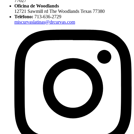
77027
Oficina de Woodlands
12721 Sawmill rd The Woodlands Texas 77380
Teléfono:
713-636-2729
miscurvaslatinas@drcurvas.com