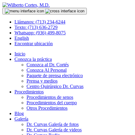
Llámanos: (713) 234-6244
Texto: (713) 636-2729
Whatsapp: (936) 499-8075
English
Encontrar ubicación
Inicio
Conozca la práctica
Conozca al Dr. Cortés
Conozca Al Personal
Paquete de prensa electrónico
Prensa y medios
Centro Quirúrgico Dr. Curvas
Procedimientos
Procedimientos de senos
Procedimientos del cuerpo
Otros Procedimientos
Blog
Galería
Dr. Curvas Galería de fotos
Dr. Curvas Galería de videos