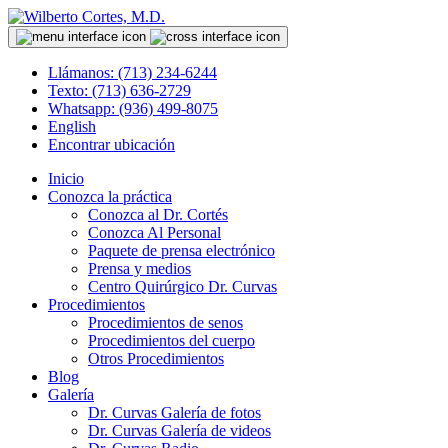
Llámanos: (713) 234-6244
Texto: (713) 636-2729
Whatsapp: (936) 499-8075
English
Encontrar ubicación
Inicio
Conozca la práctica
Conozca al Dr. Cortés
Conozca Al Personal
Paquete de prensa electrónico
Prensa y medios
Centro Quirúrgico Dr. Curvas
Procedimientos
Procedimientos de senos
Procedimientos del cuerpo
Otros Procedimientos
Blog
Galería
Dr. Curvas Galería de fotos
Dr. Curvas Galería de videos