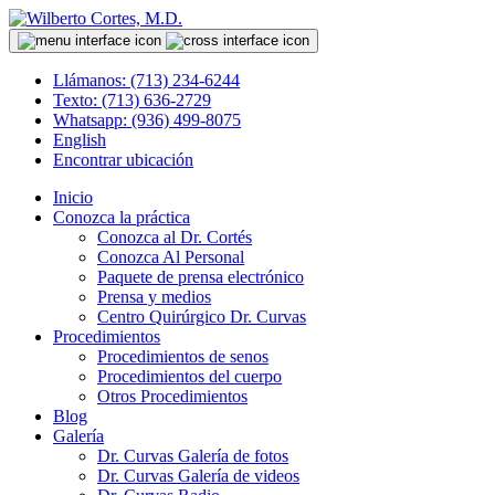
Llámanos: (713) 234-6244
Texto: (713) 636-2729
Whatsapp: (936) 499-8075
English
Encontrar ubicación
Inicio
Conozca la práctica
Conozca al Dr. Cortés
Conozca Al Personal
Paquete de prensa electrónico
Prensa y medios
Centro Quirúrgico Dr. Curvas
Procedimientos
Procedimientos de senos
Procedimientos del cuerpo
Otros Procedimientos
Blog
Galería
Dr. Curvas Galería de fotos
Dr. Curvas Galería de videos