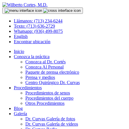
Llámanos: (713) 234-6244
Texto: (713) 636-2729
Whatsapp: (936) 499-8075
English
Encontrar ubicación
Inicio
Conozca la práctica
Conozca al Dr. Cortés
Conozca Al Personal
Paquete de prensa electrónico
Prensa y medios
Centro Quirúrgico Dr. Curvas
Procedimientos
Procedimientos de senos
Procedimientos del cuerpo
Otros Procedimientos
Blog
Galería
Dr. Curvas Galería de fotos
Dr. Curvas Galería de videos