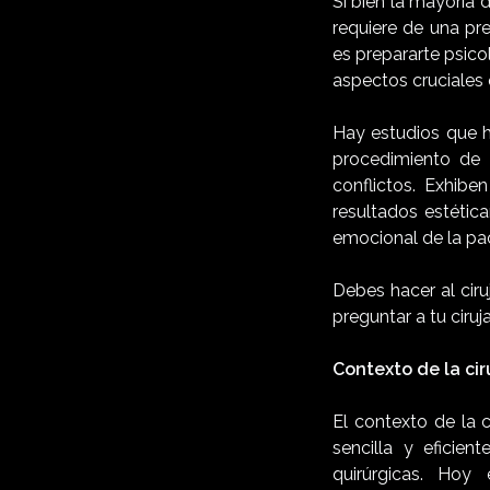
Si bien la mayoría
requiere de una pr
es prepararte psico
aspectos cruciales
Hay estudios que 
procedimiento de
conflictos. Exhibe
resultados estétic
emocional de la pac
Debes hacer al ciru
preguntar a tu ciru
Contexto de la cir
El contexto de la 
sencilla y eficien
quirúrgicas. Hoy