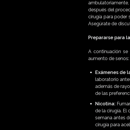
ambulatoriamente,
después del proced
cirugía para poder 
Asegúrate de discut
Prepararse para la
A continuación se 
aumento de senos:
Exámenes de la
laboratorio ante
además de rayo
de las preferenci
Nicotina:
Fumar
de la cirugía. E
semana antes de
cirugía para ace