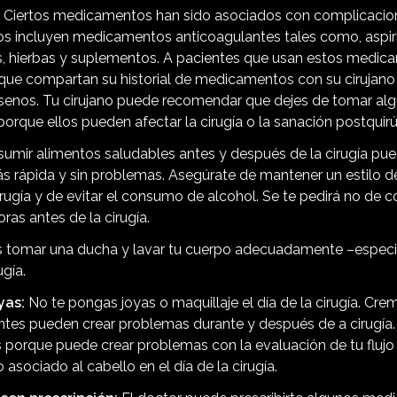
Ciertos medicamentos han sido asociados con complicacio
tos incluyen medicamentos anticoagulantes tales como, aspir
os, hierbas y suplementos. A pacientes que usan estos medic
que compartan su historial de medicamentos con su cirujano a
enos. Tu cirujano puede recomendar que dejes de tomar al
rque ellos pueden afectar la cirugía o la sanación postquirú
umir alimentos saludables antes y después de la cirugía pued
s rápida y sin problemas. Asegúrate de mantener un estilo d
rugía y de evitar el consumo de alcohol. Se te pedirá no de 
oras antes de la cirugía.
 tomar una ducha y lavar tu cuerpo adecuadamente –especi
ugía.
yas:
No te pongas joyas o maquillaje el día de la cirugía. Cre
antes pueden crear problemas durante y después de a cirugía
 porque puede crear problemas con la evaluación de tu flujo
 asociado al cabello en el día de la cirugía.