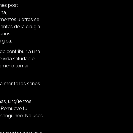
nes post
ina,
amentos u otros se
ntes de la cirugía
gunos
rgica.
e contribuir a una
e vida saludable
comer o tomar
almente los senos
mas, ungüentos,
. Remueve tu
 sanguíneo. No uses