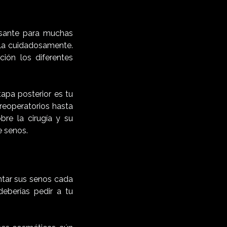
esante para muchas
rla cuidadosamente.
ión los diferentes
apa posterior es tu
preoperatorios hasta
bre la cirugía y su
e senos.
ntar sus senos cada
eberías pedir a tu