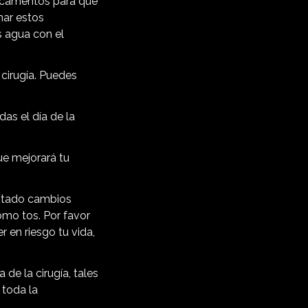
dicamentos para que
mar estos
s agua con el
 cirugía. Puedes
s el día de la
ue mejorará tu
entado cambios
omo tos. Por favor
 en riesgo tu vida,
de la cirugía, tales
 toda la