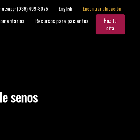
hatsapp: (936) 499-8075
English
Encontrar ubicación
Compartir:
omentarios
Recursos para pacientes
Haz tu
cita
de senos