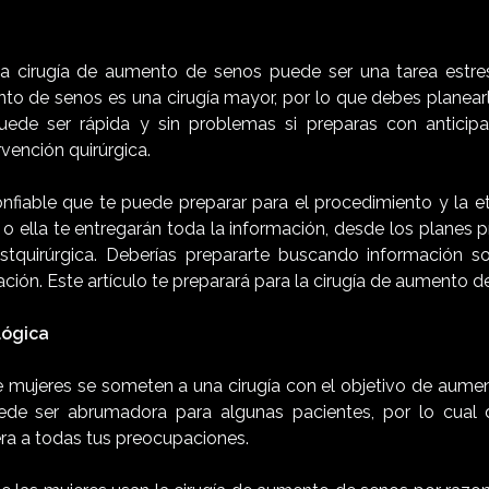
na cirugía de aumento de senos puede ser una tarea estr
nto de senos es una cirugía mayor, por lo que debes planea
ede ser rápida y sin problemas si preparas con anticipac
rvención quirúrgica.
fiable que te puede preparar para el procedimiento y la et
Él o ella te entregarán toda la información, desde los planes 
stquirúrgica. Deberías prepararte buscando información so
ción. Este artículo te preparará para la cirugía de aumento d
lógica
e mujeres se someten a una cirugía con el objetivo de aume
ede ser abrumadora para algunas pacientes, por lo cual d
iera a todas tus preocupaciones.