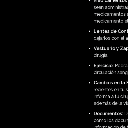
Medicamentos c
sean administrad
medicamentos a 
medicamento el 
Lentes de Cont
dejarlos con el a
Vestuario y Za
cirugía.
Ejercicio:
Podrás
circulación sang
Cambios en la 
recientes en tu 
informa a tu cir
además de la vi
Documentos:
De
como los docume
información de 