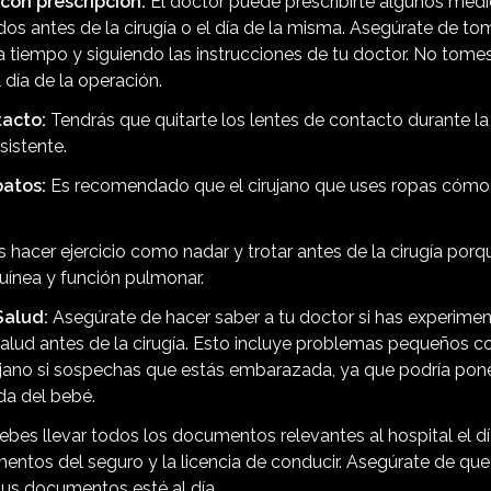
on prescripción:
El doctor puede prescribirte algunos me
os antes de la cirugía o el día de la misma. Asegúrate de to
tiempo y siguiendo las instrucciones de tu doctor. No tome
día de la operación.
acto:
Tendrás que quitarte los lentes de contacto durante la
sistente.
patos:
Es recomendado que el cirujano que uses ropas cómoda
 hacer ejercicio como nadar y trotar antes de la cirugía porq
uínea y función pulmonar.
Salud:
Asegúrate de hacer saber a tu doctor si has experim
salud antes de la cirugía. Esto incluye problemas pequeños c
ujano si sospechas que estás embarazada, ya que podría poner
da del bebé.
bes llevar todos los documentos relevantes al hospital el día 
ntos del seguro y la licencia de conducir. Asegúrate de que
tus documentos esté al día.