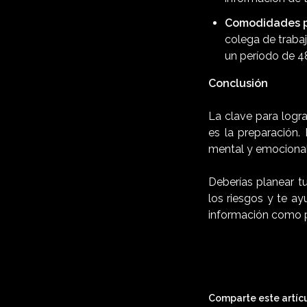
Comodidades p
colega de trabaj
un período de 48
Conclusión
La clave para logr
es la preparación. 
mental y emocional
Deberías planear t
los riesgos y te a
información como p
Comparte este artícu