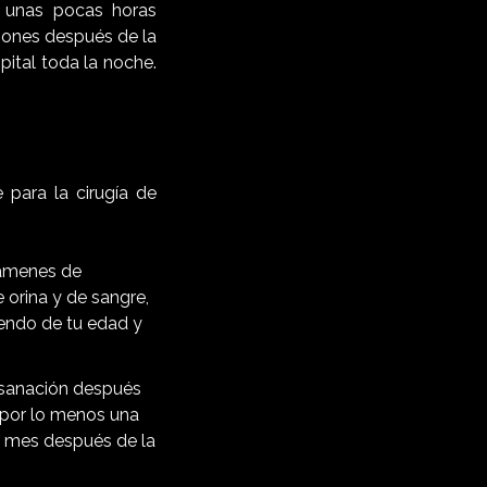
a unas pocas horas
iones después de la
pital toda la noche.
 para la cirugía de
xámenes de
 orina y de sangre,
endo de tu edad y
 sanación después
r por lo menos una
n mes después de la