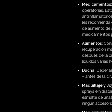
Medicamentos:
operatorias. És
antiinflamatori
les recomienda 
de aumento de s
medicamentos po
Alimentos:
Cons
recuperación má
después de la ci
líquidos varias h
Ducha:
Deberías
– antes de la cir
Maquillaje y Jo
sprays e hidrat
esmalte de uñas
ningún accesorio