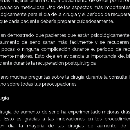
 de las mujeres usan la cirugía de aumento de senos por razo
eparación meticulosa. Uno de los aspectos más importante
lógicamente para el día de la cirugía y el período de recuper
 que cada paciente debería preparar cuidadosamente.
han demostrado que pacientes que están psicológicamente 
 aumento de seno sanan más fácilmente y se recuperan 
n pocas o ninguna complicación durante el período de rec
amente mejores. Esto deja en evidencia la importancia del bi
iente durante la recuperación postquirúrgica.
jano muchas preguntas sobre la cirugía durante la consulta i
jano sobre todas tus preocupaciones.
ugía
cirugía de aumento de seno ha experimentado mejoras drás
te. Esto es gracias a las innovaciones en los procedimie
 en día, la mayoría de las cirugías de aumento de 