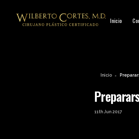
Leyendo:
Prepararse para la cirugía de aument
Inicio
Co
Inicio
Preparar
►
Preparars
11th Jun 2017