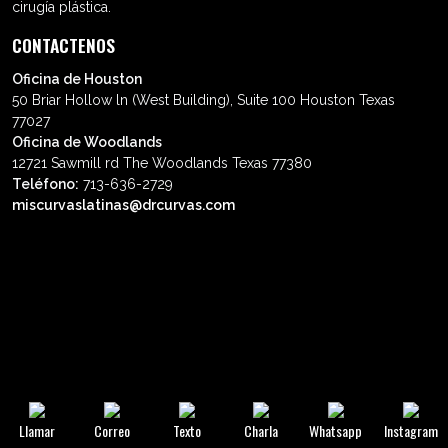
cirugía plástica.
CONTACTENOS
Oficina de Houston
50 Briar Hollow ln (West Building), Suite 100 Houston Texas
77027
Oficina de Woodlands
12721 Sawmill rd The Woodlands Texas 77380
Teléfono:
713-636-2729
miscurvaslatinas@drcurvas.com
© Wilberto Cortés M.D. Todos los
derechos reservados.
Llamar
Correo
Texto
Charla
Whatsapp
Instagram