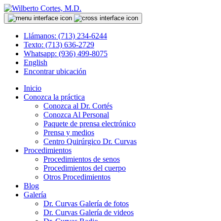
Llámanos: (713) 234-6244
Texto: (713) 636-2729
Whatsapp: (936) 499-8075
English
Encontrar ubicación
Inicio
Conozca la práctica
Conozca al Dr. Cortés
Conozca Al Personal
Paquete de prensa electrónico
Prensa y medios
Centro Quirúrgico Dr. Curvas
Procedimientos
Procedimientos de senos
Procedimientos del cuerpo
Otros Procedimientos
Blog
Galería
Dr. Curvas Galería de fotos
Dr. Curvas Galería de videos