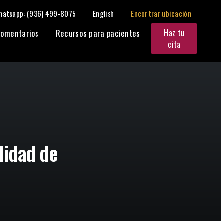
hatsapp: (936) 499-8075
English
Encontrar ubicación
Compartir:
omentarios
Recursos para pacientes
Haz tu
cita
lidad de