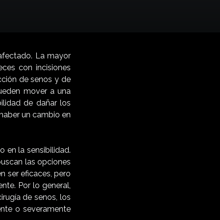
 afectado. La mayor
eces con incisiones
ucción de senos y de
pueden mover a una
ilidad de dañar los
 haber un cambio en
 en la sensibilidad.
uscan las opciones
n ser eficaces, pero
te. Por lo general,
irugía de senos, los
mente o severamente