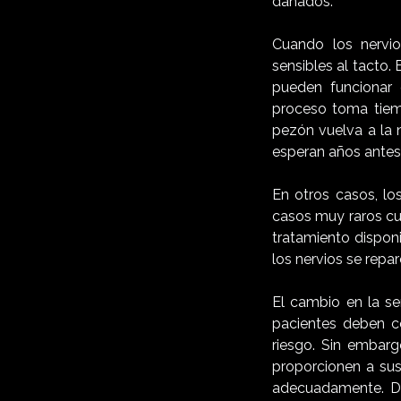
dañados.
Cuando los nervi
sensibles al tacto.
pueden funcionar
proceso toma tiem
pezón vuelva a la 
esperan años antes
En otros casos, lo
casos muy raros cu
tratamiento disponi
los nervios se repa
El cambio en la se
pacientes deben co
riesgo. Sin embarg
proporcionen a sus
adecuadamente. De 