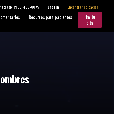
hatsapp: (936) 499-8075
English
Encontrar ubicación
Compartir:
omentarios
Recursos para pacientes
Haz tu
cita
hombres