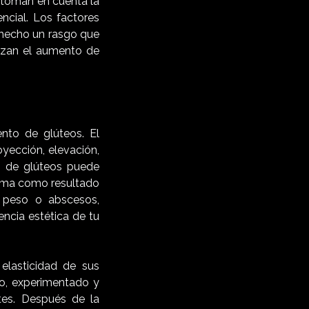
 toman en cuenta la
ncial. Los factores
 hecho un rasgo que
izan el aumento de
to de glúteos. El
yección, elevación,
o de glúteos puede
orma como resultado
e peso o abscesos,
encia estética de tu
elasticidad de sus
ado, experimentado y
tes. Después de la