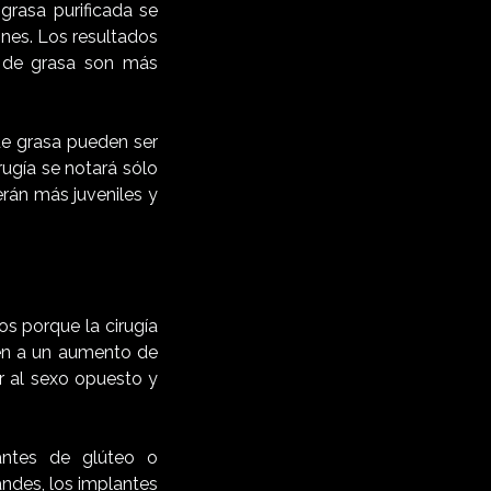
 grasa purificada se
ones. Los resultados
a de grasa son más
de grasa pueden ser
rugía se notará sólo
rán más juveniles y
s porque la cirugía
en a un aumento de
r al sexo opuesto y
antes de glúteo o
andes, los implantes