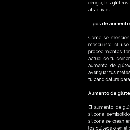
cirugía, los glúteo
atractivos.
Tipos de aumento
Como se mencionó 
masculino: el us
procedimientos tam
actual de tu derri
aumento de glúteo
averiguar tus metas
tu candidatura para
Aumento de glúte
El aumento de glút
silicona semisólid
silicona se crean e
los glúteos o en el 