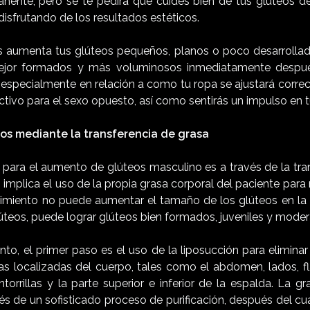
nente, pero se te pedirá que cuides bien de tus glúteos de
 disfrutando de los resultados estéticos.
s aumenta tus glúteos pequeños, planos o poco desarrollado
ejor formados y más voluminosos inmediatamente después
, especialmente en relación a como tu ropa se ajustará corr
activo para el sexo opuesto, así como sentirás un impulso en 
s mediante la transferencia de grasa
para el aumento de glúteos masculino es a través de la tran
implica el uso de la propia grasa corporal del paciente para 
dimiento no puede aumentar el tamaño de los glúteos en l
lúteos, puede lograr glúteos bien formados, juveniles y mod
to, el primer paso es el uso de la liposucción para elimina
s localizadas del cuerpo, tales como el abdomen, lados, flan
ntorrillas y la parte superior e inferior de la espalda. La g
és de un sofisticado proceso de purificación, después del cu