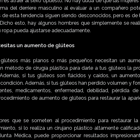
 es atraer al sexo opuesto. No hay duda de que las mujeres
rma del derriere masculino al evaluar a un compañero pote
 de esta tendencia siguen siendo desconocidos, pero es de
 Dicho esto, hay algunos hombres que simplemente se real
u ropa pueda ajustarse adecuadamente.
cesitas un aumento de glúteos
glúteos más planos o más pequeños necesitan un aumen
n método de cirugía plástica para darle a tus glúteos la pro
Además, si tus glúteos son flácidos y caídos, un aument
la condición. Además, si tus glúteos han perdido volumen y f
dentes, medicamentos, enfermedad, debilidad, pérdida d
procedimiento de aumento de glúteos para restaurar la apari
es que se someten al procedimiento para restaurar la 
miento, si lo realiza un cirujano plástico altamente calific
 Junta Médica, puede proporcionar resultados impresionan