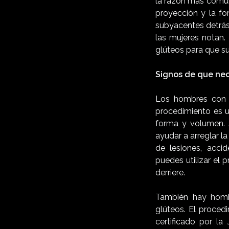
la razón más común
proyección y la fo
subyacentes detrás
las mujeres notan.
glúteos para que s
Signos de que ne
Los hombres con 
procedimiento es u
forma y volumen. 
ayudar a arreglar 
de lesiones, acci
puedes utilizar el 
derriere.
También hay hombr
glúteos. El procedi
certificado por la