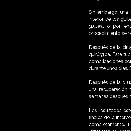
Sin embargo, una v
interior de los gl
gluteal o por enci
procedimiento se re
Después de la ciru
quirúrgica. Este tu
complicaciones com
durante unos días. 
Después de la cirug
una recuperación t
semanas después de
Los resultados est
finales de la inter
completamente. E