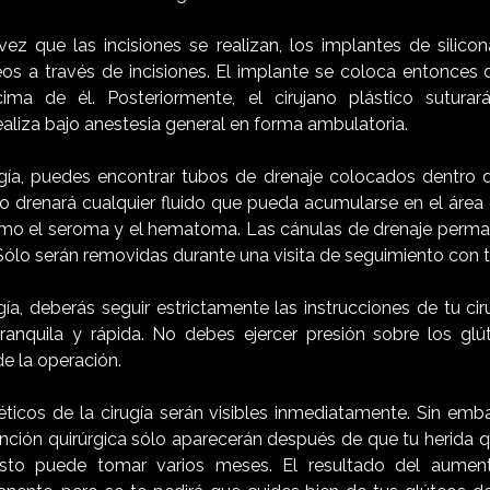
ez que las incisiones se realizan, los implantes de silico
úteos a través de incisiones. El implante se coloca entonces
ma de él. Posteriormente, el cirujano plástico suturará 
aliza bajo anestesia general en forma ambulatoria.
gía, puedes encontrar tubos de drenaje colocados dentro de
bo drenará cualquier fluido que pueda acumularse en el área 
o el seroma y el hematoma. Las cánulas de drenaje perman
Sólo serán removidas durante una visita de seguimiento con 
ía, deberás seguir estrictamente las instrucciones de tu ci
ranquila y rápida. No debes ejercer presión sobre los glú
 la operación.
éticos de la cirugía serán visibles inmediatamente. Sin emba
vención quirúrgica sólo aparecerán después de que tu herida 
sto puede tomar varios meses. El resultado del aumen