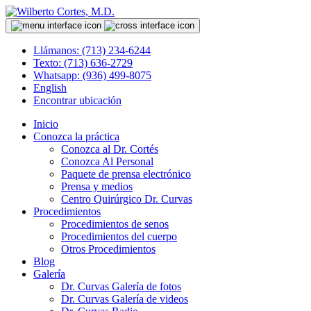
Llámanos: (713) 234-6244
Texto: (713) 636-2729
Whatsapp: (936) 499-8075
English
Encontrar ubicación
Inicio
Conozca la práctica
Conozca al Dr. Cortés
Conozca Al Personal
Paquete de prensa electrónico
Prensa y medios
Centro Quirúrgico Dr. Curvas
Procedimientos
Procedimientos de senos
Procedimientos del cuerpo
Otros Procedimientos
Blog
Galería
Dr. Curvas Galería de fotos
Dr. Curvas Galería de videos