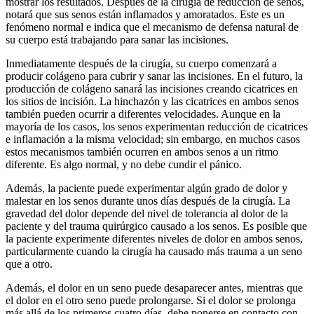
mostrar los resultados. Después de la cirugía de reducción de senos,
notará que sus senos están inflamados y amoratados. Este es un
fenómeno normal e indica que el mecanismo de defensa natural de
su cuerpo está trabajando para sanar las incisiones.
Inmediatamente después de la cirugía, su cuerpo comenzará a
producir colágeno para cubrir y sanar las incisiones. En el futuro, la
producción de colágeno sanará las incisiones creando cicatrices en
los sitios de incisión. La hinchazón y las cicatrices en ambos senos
también pueden ocurrir a diferentes velocidades. Aunque en la
mayoría de los casos, los senos experimentan reducción de cicatrices
e inflamación a la misma velocidad; sin embargo, en muchos casos
estos mecanismos también ocurren en ambos senos a un ritmo
diferente. Es algo normal, y no debe cundir el pánico.
Además, la paciente puede experimentar algún grado de dolor y
malestar en los senos durante unos días después de la cirugía. La
gravedad del dolor depende del nivel de tolerancia al dolor de la
paciente y del trauma quirúrgico causado a los senos. Es posible que
la paciente experimente diferentes niveles de dolor en ambos senos,
particularmente cuando la cirugía ha causado más trauma a un seno
que a otro.
Además, el dolor en un seno puede desaparecer antes, mientras que
el dolor en el otro seno puede prolongarse. Si el dolor se prolonga
más allá de los primeros cuatro días, debe ponerse en contacto con