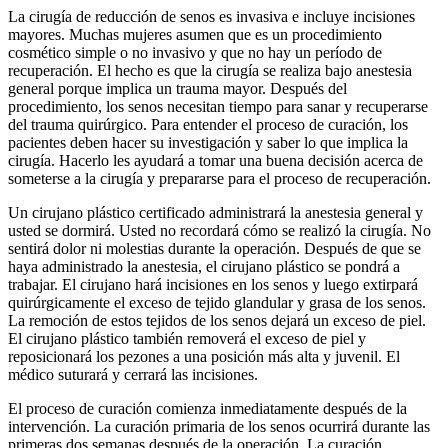
La cirugía de reducción de senos es invasiva e incluye incisiones
mayores. Muchas mujeres asumen que es un procedimiento
cosmético simple o no invasivo y que no hay un período de
recuperación. El hecho es que la cirugía se realiza bajo anestesia
general porque implica un trauma mayor. Después del
procedimiento, los senos necesitan tiempo para sanar y recuperarse
del trauma quirúrgico. Para entender el proceso de curación, los
pacientes deben hacer su investigación y saber lo que implica la
cirugía. Hacerlo les ayudará a tomar una buena decisión acerca de
someterse a la cirugía y prepararse para el proceso de recuperación.
Un cirujano plástico certificado administrará la anestesia general y
usted se dormirá. Usted no recordará cómo se realizó la cirugía. No
sentirá dolor ni molestias durante la operación. Después de que se
haya administrado la anestesia, el cirujano plástico se pondrá a
trabajar. El cirujano hará incisiones en los senos y luego extirpará
quirúrgicamente el exceso de tejido glandular y grasa de los senos.
La remoción de estos tejidos de los senos dejará un exceso de piel.
El cirujano plástico también removerá el exceso de piel y
reposicionará los pezones a una posición más alta y juvenil. El
médico suturará y cerrará las incisiones.
El proceso de curación comienza inmediatamente después de la
intervención. La curación primaria de los senos ocurrirá durante las
primeras dos semanas después de la operación. La curación