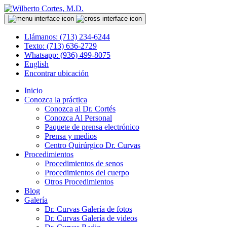
Llámanos: (713) 234-6244
Texto: (713) 636-2729
Whatsapp: (936) 499-8075
English
Encontrar ubicación
Inicio
Conozca la práctica
Conozca al Dr. Cortés
Conozca Al Personal
Paquete de prensa electrónico
Prensa y medios
Centro Quirúrgico Dr. Curvas
Procedimientos
Procedimientos de senos
Procedimientos del cuerpo
Otros Procedimientos
Blog
Galería
Dr. Curvas Galería de fotos
Dr. Curvas Galería de videos