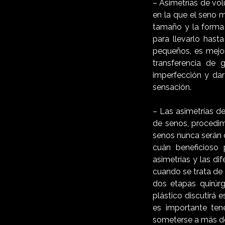
– Asimetrías de vo
en la que el seno 
tamaño y la forma
para llevarlo hast
pequeños, es mejor
transferencia de 
imperfección y da
sensación.
– Las asimetrías de
de senos, procedi
senos nunca serán 
cuán beneficioso 
asimetrías y las di
cuando se trata de 
dos etapas quirúrg
plástico discutirá 
es importante ten
someterse a más de