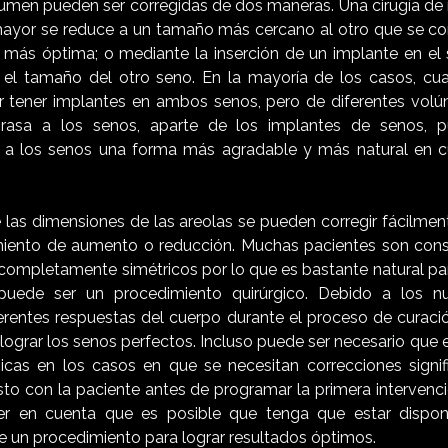
lumen pueden ser corregidas de dos maneras. Una cirugía de
mayor se reduce a un tamaño más cercano al otro que se con
 más óptima; o mediante la inserción de un implante en e
a el tamaño del otro seno. En la mayoría de los casos, c
 tener implantes en ambos senos, pero de diferentes volú
grasa a los senos, aparte de los implantes de senos, p
r a los senos una forma más agradable y más natural en c
 las dimensiones de las areolas se pueden corregir fácilment
miento de aumento o reducción. Muchas pacientes son cons
completamente simétricos por lo que es bastante natural par
puede ser un procedimiento quirúrgico. Debido a los 
ferentes respuestas del cuerpo durante el proceso de curaci
lograr los senos perfectos. Incluso puede ser necesario que 
icas en los casos en que se necesitan correcciones signific
esto con la paciente antes de programar la primera interven
er en cuenta que es posible que tenga que estar dispon
 un procedimiento para lograr resultados óptimos.