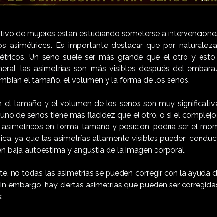
Mu
tivo de mujeres están estudiando someterse a intervenciones
s asimétricos. Es importante destacar que por naturaleza
tricos. Un seno suele ser más grande que el otro y esto 
neral, las asimetrías son más visibles después del embar
mbian el tamaño, el volumen y la forma de los senos.
en el tamaño y el volumen de los senos son muy significativas
uno de senos tiene más flacidez que el otro, o si el complej
asimétricos en forma, tamaño y posición, podría ser el mom
gica, ya que las asimetrías altamente visibles pueden conducir
 en baja autoestima y angustia de la imagen corporal.
, no todas las asimetrías se pueden corregir con la ayuda de
. Sin embargo, hay ciertas asimetrías que pueden ser corregida
: