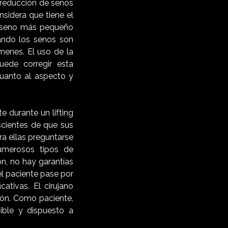
 reducción de senos
sidera que tiene el
l seno más pequeño
uando los senos son
menes. El uso de la
uede corregir esta
uanto al aspecto y
e durante un lifting
cientes de que sus
a ellas preguntarse
numerosos tipos de
ón, no hay garantías
el paciente pase por
ativas. El cirujano
ción. Como paciente,
ible y dispuesto a