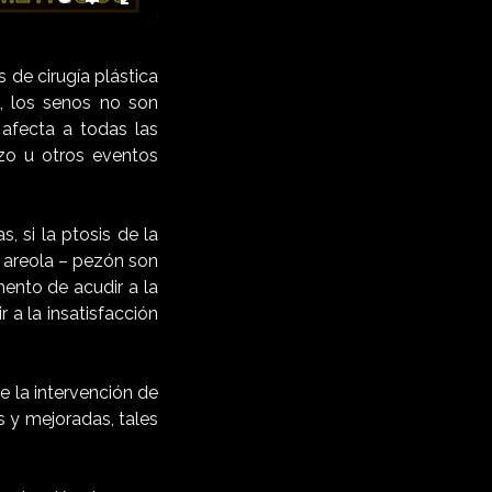
te
Settings
Enter
fullscreen
 de cirugía plástica
, los senos no son
afecta a todas las
azo u otros eventos
, si la ptosis de la
o areola – pezón son
ento de acudir a la
 a la insatisfacción
 la intervención de
s y mejoradas, tales