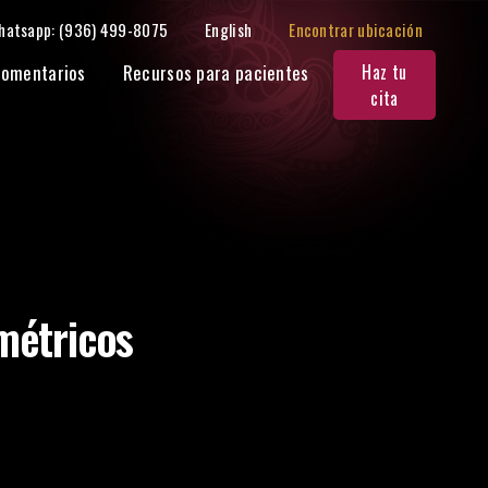
hatsapp: (936) 499-8075
English
Encontrar ubicación
omentarios
Recursos para pacientes
Haz tu
cita
métricos