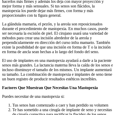
hacerlos más firmes y además los deja con mayor proyección y
mejor forma y más sensuales. Si tus senos son flácidos, la
mastopexia los puede dejar más firmes, con forma y más
proporcionales con tu figura general.
La glándula mamaria, el pezón, y la areola son reposicionados
durante el procedimiento de mastopexia. En muchos casos, puede
ser necesaria la escisión de piel. El cirujano usará una variedad de
métodos para crear una incisión alrededor de la areola y
perpendicularmente en dirección del curso infra mamario. También
existe la posibilidad de que una incisión en forma de T o la incisión
en forma de ancla sean hechas a lo largo del fondo del seno.
El uso de implantes en una mastopexia ayudará a darle a la paciente
senos más grandes. La lactancia materna lleva la caída de los senos e
incluso disminuye el tamaño de los mismos. Un implante aumentará
su tamaño. La combinación de mastopexia e implantes de seno tiene
un buen registro de producir resultados estéticos increíbles.
Factores Que Muestran Que Necesitas Una Mastopexia
Puedes necesitar de una mastopexia si:
Tus senos han comenzado a caer y han perdido su volumen
Te has sometido a una cirugía de implante de seno y necesitas
de cirugía correctiva para rectificar la flacidez de los senos