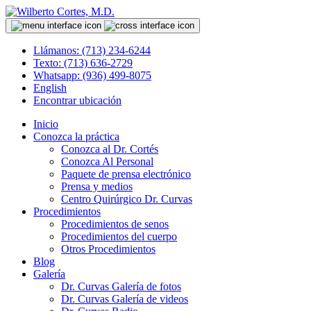
Llámanos: (713) 234-6244
Texto: (713) 636-2729
Whatsapp: (936) 499-8075
English
Encontrar ubicación
Inicio
Conozca la práctica
Conozca al Dr. Cortés
Conozca Al Personal
Paquete de prensa electrónico
Prensa y medios
Centro Quirúrgico Dr. Curvas
Procedimientos
Procedimientos de senos
Procedimientos del cuerpo
Otros Procedimientos
Blog
Galería
Dr. Curvas Galería de fotos
Dr. Curvas Galería de videos