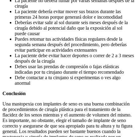
La paciente no deberá fumar por varias semanas después de la
cirugía
La paciente debería evitar mover sus brazos durante las
primeras 24 horas porque generará dolor e incomodidad
Deberías evitar salir al sol durante seis meses después de la
cirugía debido al potencial daño que la exposición al sol
puede causar
Puedes retomar tus actividades físicas regulares desde la
segunda semana después del procedimiento, pero deberías
evitar participar en actividades extenuantes
La paciente debe evitar hacer deportes o correr de 2 a 3 meses
después de la cirugía
Debes usar las prendas de compresión o fajas elásticas
indicadas por tu cirujano durante el tiempo recomendado
Debe contactar a tu cirujano si experimentas o ves algo
anormal
Conclusión
Una mastopexia con implantes de seno es una buena combinación
de procedimientos de cirugía plástica para el tratamiento de la
flacidez de los senos mientras y el aumento de volumen del mismo.
Es importante, no obstante, elegir el tamaño de implante de seno
correcto y asegurarse de que sea apropiado para tu altura y tu figura
general. Los resultados pueden ser bastante buenos cuando la
mastopexia y cirugía de implantes de seno es realizada por un