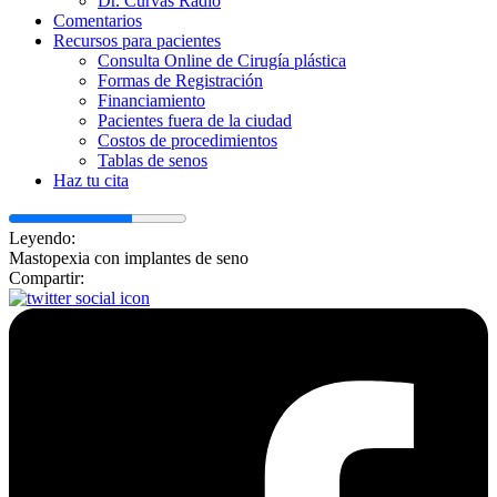
Dr. Curvas Radio
Comentarios
Recursos para pacientes
Consulta Online de Cirugía plástica
Formas de Registración
Financiamiento
Pacientes fuera de la ciudad
Costos de procedimientos
Tablas de senos
Haz tu cita
Leyendo:
Mastopexia con implantes de seno
Compartir: