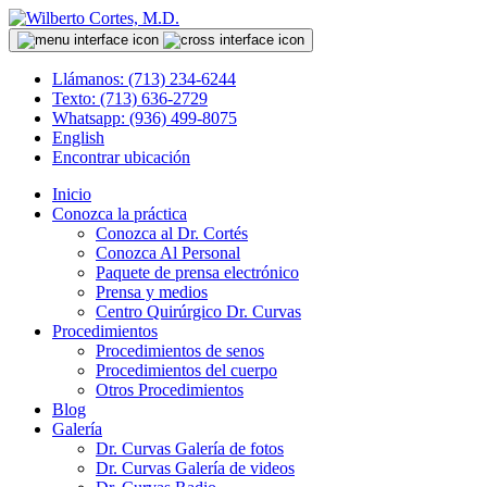
Llámanos: (713) 234-6244
Texto: (713) 636-2729
Whatsapp: (936) 499-8075
English
Encontrar ubicación
Inicio
Conozca la práctica
Conozca al Dr. Cortés
Conozca Al Personal
Paquete de prensa electrónico
Prensa y medios
Centro Quirúrgico Dr. Curvas
Procedimientos
Procedimientos de senos
Procedimientos del cuerpo
Otros Procedimientos
Blog
Galería
Dr. Curvas Galería de fotos
Dr. Curvas Galería de videos