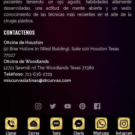
pacientes teniendo un ojo agudo, habilidades altamente
desarrolladas, una actitud de mente abierta y un vasto
conocimiento de las técnicas más recientes en el arte de la
cirugía plástica.
CONTACTENOS
Oficina de Houston
50 Briar Hollow ln (West Building), Suite 100 Houston Texas
77027
Oficina de Woodlands
12721 Sawmill rd The Woodlands Texas 77380
Teléfono:
713-636-2729
miscurvaslatinas@drcurvas.com
© Wilberto Cortés M.D. Todos los
derechos reservados.
Llamar
Correo
Texto
Charla
Whatsapp
Instagram