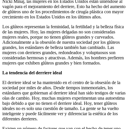
Nicki Minaj, las mujeres en los Estados Unidos están uniéndose al
vagón para el mejoramiento del derriere, Esto ha hecho del aumento
de glúteos uno de los procedimientos de cirugía plástica con mayor
crecimiento en los Estados Unidos en los últimos años.
Los glúteos representan la feminidad, la fertilidad y la belleza física
de las mujeres. Hoy, las mujeres delgadas no son consideradas
mujeres reales, porque no tienen glúteos grandes y curveados.
Adicionalmente a la obsesión de nuestra sociedad por los glúteos
grandes, los estándares de belleza también han cambiado. Las
mujeres con derrieres grandes, redondeados y voluptuosos son
consideradas hermosas y atractivas. Además, los hombres prefieren
mujeres que exhiben glúteos grandes y bien formados.
La tendencia del derriere ideal
El derriere ideal se ha mantenido en el centro de la obsesión de la
sociedad por miles de años. Desde tiempos inmemoriales, los
estándares que gobiernan al derriere ideal han sido testigos de varias
olas de cambio. Hoy, muchas mujeres experimentan una autoestima
bajo debido a que no tienen el derriere ideal. Hoy, tener glúteos
ideales no es solo una cuestión de tamaño. La gente se ha vuelto
inteligente y puede fácilmente ver y diferenciar la estética de los
diferentes derrieres.
Existen un número de factores que van con el hecho de tener uno