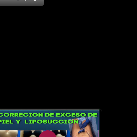
te
Settings
Enter
fullscreen