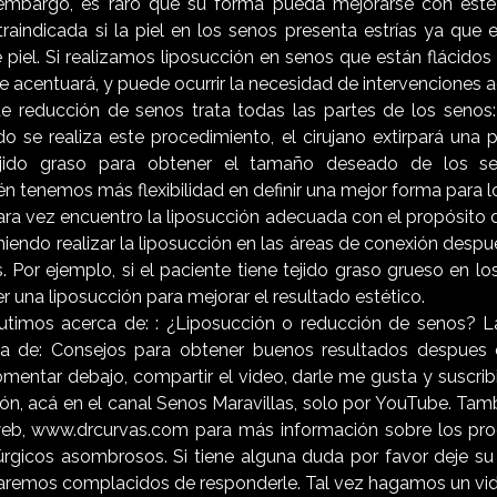
 embargo, es raro que su forma pueda mejorarse con este
traindicada si la piel en los senos presenta estrías ya que 
 piel. Si realizamos liposucción en senos que están flácido
 se acentuará, y puede ocurrir la necesidad de intervenciones a
e reducción de senos trata todas las partes de los senos
ndo se realiza este procedimiento, el cirujano extirpará una
ejido graso para obtener el tamaño deseado de los se
én tenemos más flexibilidad en definir una mejor forma para l
rara vez encuentro la liposucción adecuada con el propósito d
endo realizar la liposucción en las áreas de conexión despu
 Por ejemplo, si el paciente tiene tejido graso grueso en l
er una liposucción para mejorar el resultado estético.
utimos acerca de: : ¿Liposucción o reducción de senos? L
ca de: Consejos para obtener buenos resultados despue
mentar debajo, compartir el video, darle me gusta y suscribi
ón, acá en el canal Senos Maravillas, solo por YouTube. Tam
web, www.drcurvas.com para más información sobre los pro
rúrgicos asombrosos. Si tiene alguna duda por favor deje s
taremos complacidos de responderle. Tal vez hagamos un vid