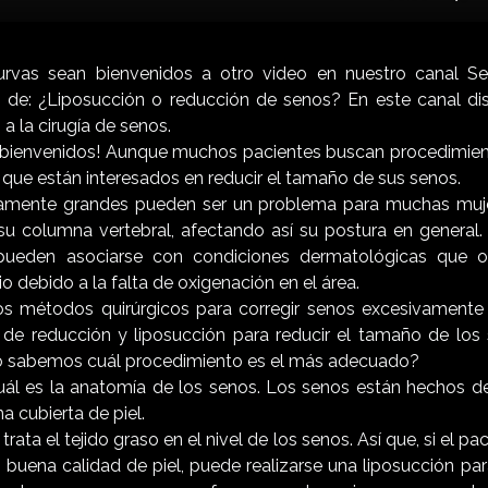
Mu
Curvas sean bienvenidos a otro video en nuestro canal Se
 de: ¿Liposucción o reducción de senos? En este canal di
a la cirugía de senos.
bienvenidos! Aunque muchos pacientes buscan procedimie
que están interesados en reducir el tamaño de sus senos.
amente grandes pueden ser un problema para muchas muj
u columna vertebral, afectando así su postura en general
ueden asociarse con condiciones dermatológicas que oc
o debido a la falta de oxigenación en el área.
s métodos quirúrgicos para corregir senos excesivamente
ía de reducción y liposucción para reducir el tamaño de los
o sabemos cuál procedimiento es el más adecuado?
ál es la anatomía de los senos. Los senos están hechos de
a cubierta de piel.
trata el tejido graso en el nivel de los senos. Así que, si el pac
 buena calidad de piel, puede realizarse una liposucción par