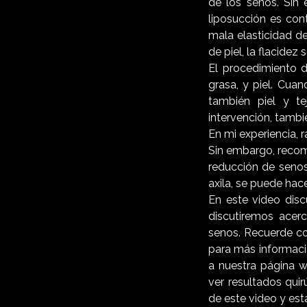
de los senos. Sin
liposucción es con
mala elasticidad de
de piel, la flacidez
El procedimiento d
grasa, y piel. Cua
también piel y t
intervención, tambi
En mi experiencia, 
Sin embargo, recomi
reducción de senos.
axila, se puede hac
En este video disc
discutiremos acer
senos. Recuerde co
para más informaci
a nuestra página 
ver resultados qui
de este video y es