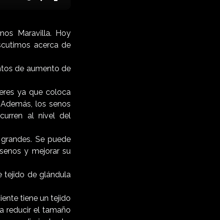
te
Settings
Enter
fullscreen
nos Maravilla. Hoy
scutimos acerca de
ntos de aumento de
eres ya que coloca
. Además, los senos
urren al nivel del
 grandes. Se puede
 senos y mejorar su
 tejido de glándula
iente tiene un tejido
a reducir el tamaño