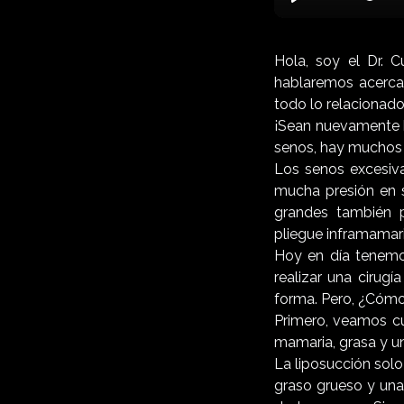
Play
Hola, soy el Dr. 
hablaremos acerca
todo lo relacionado 
¡Sean nuevamente 
senos, hay muchos 
Los senos excesiv
mucha presión en s
grandes también p
pliegue inframamari
Hoy en día tenemo
realizar una cirug
forma. Pero, ¿Cóm
Primero, veamos cu
mamaria, grasa y un
La liposucción solo 
graso grueso y una