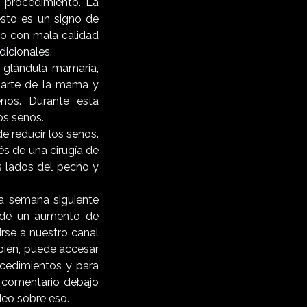
 procedimiento. La
esto es un signo de
s o con mala calidad
dicionales.
: glándula mamaria,
 parte de la mama y
nos. Durante esta
os senos.
e reducir los senos.
és de una cirugía de
os lados del pecho y
a semana siguiente
s de un aumento de
rse a nuestro canal
bién, puede accesar
cedimientos y para
u comentario debajo
eo sobre eso.