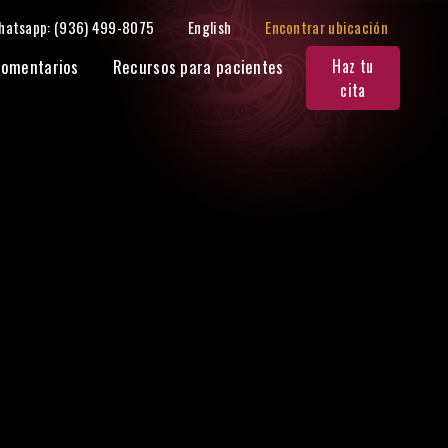
hatsapp: (936) 499-8075
English
Encontrar ubicación
omentarios
Recursos para pacientes
Haz tu
cita