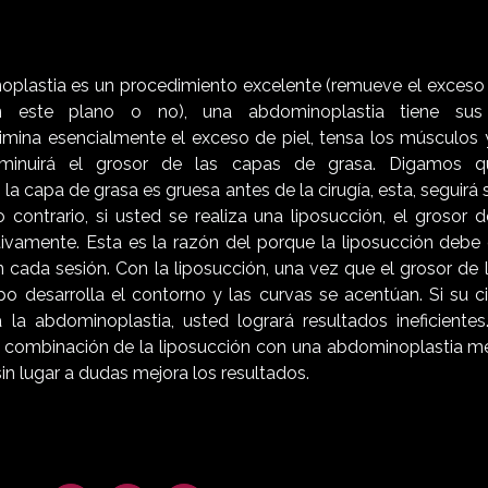
plastia es un procedimiento excelente (remueve el exceso d
este plano o no), una abdominoplastia tiene sus l
imina esencialmente el exceso de piel, tensa los músculos 
minuirá el grosor de las capas de grasa. Digamos q
 la capa de grasa es gruesa antes de la cirugía, esta, seguirá
lo contrario, si usted se realiza una liposucción, el grosor
cativamente. Esta es la razón del porque la liposucción deb
 cada sesión. Con la liposucción, una vez que el grosor de 
po desarrolla el contorno y las curvas se acentúan. Si su ci
a la abdominoplastia, usted logrará resultados ineficiente
combinación de la liposucción con una abdominoplastia mej
sin lugar a dudas mejora los resultados.