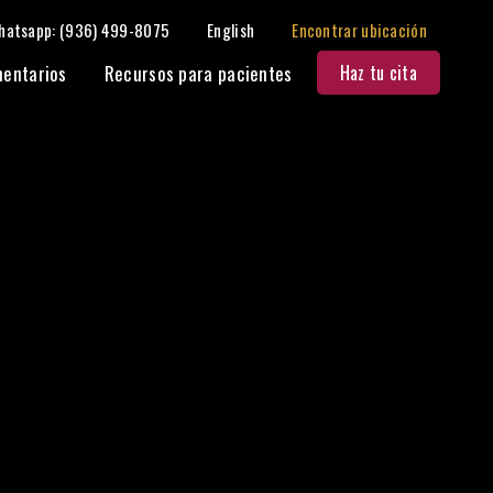
hatsapp: (936) 499-8075
English
Encontrar ubicación
entarios
Recursos para pacientes
Haz tu cita