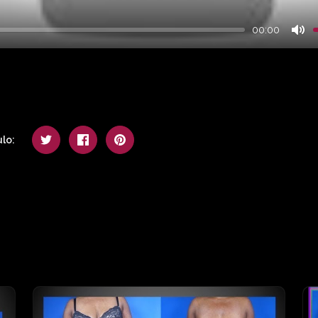
00:00
Mu
lo: