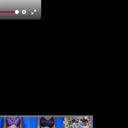
te
Settings
Enter
fullscreen