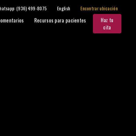
hatsapp: (936) 499-8075
English
Encontrar ubicación
omentarios
Recursos para pacientes
Haz tu
cita