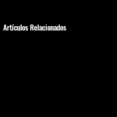
moderados
Artículos Relacionados
26th Sep 2018
Asimetría De Senos Después De Reducción De
Senos-