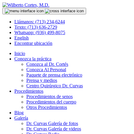
Llámanos: (713) 234-6244
Texto: (713) 636-2729
Whatsapp: (936) 499-8075
English
Encontrar ubicación
Inicio
Conozca la práctica
Conozca al Dr. Cortés
Conozca Al Personal
Paquete de prensa electrónico
Prensa y medios
Centro Quirúrgico Dr. Curvas
Procedimientos
Procedimientos de senos
Procedimientos del cuerpo
Otros Procedimientos
Blog
Galería
Dr. Curvas Galería de fotos
Dr. Curvas Galería de videos