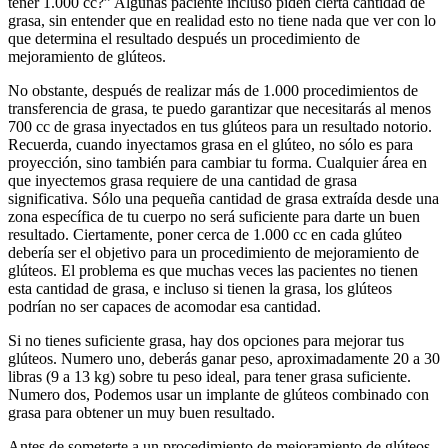
tener 1.000 cc?” Algunas paciente incluso piden cierta cantidad de
grasa, sin entender que en realidad esto no tiene nada que ver con lo
que determina el resultado después un procedimiento de
mejoramiento de glúteos.
No obstante, después de realizar más de 1.000 procedimientos de
transferencia de grasa, te puedo garantizar que necesitarás al menos
700 cc de grasa inyectados en tus glúteos para un resultado notorio.
Recuerda, cuando inyectamos grasa en el glúteo, no sólo es para
proyección, sino también para cambiar tu forma. Cualquier área en
que inyectemos grasa requiere de una cantidad de grasa
significativa. Sólo una pequeña cantidad de grasa extraída desde una
zona específica de tu cuerpo no será suficiente para darte un buen
resultado. Ciertamente, poner cerca de 1.000 cc en cada glúteo
debería ser el objetivo para un procedimiento de mejoramiento de
glúteos. El problema es que muchas veces las pacientes no tienen
esta cantidad de grasa, e incluso si tienen la grasa, los glúteos
podrían no ser capaces de acomodar esa cantidad.
Si no tienes suficiente grasa, hay dos opciones para mejorar tus
glúteos. Numero uno, deberás ganar peso, aproximadamente 20 a 30
libras (9 a 13 kg) sobre tu peso ideal, para tener grasa suficiente.
Numero dos, Podemos usar un implante de glúteos combinado con
grasa para obtener un muy buen resultado.
Antes de someterte a un procedimiento de mejoramiento de glúteos,