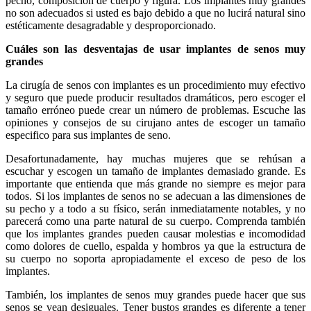
pecho, composición de cuerpo y figura. Los implantes muy grandes
no son adecuados si usted es bajo debido a que no lucirá natural sino
estéticamente desagradable y desproporcionado.
Cuáles son las desventajas de usar implantes de senos muy
grandes
La cirugía de senos con implantes es un procedimiento muy efectivo
y seguro que puede producir resultados dramáticos, pero escoger el
tamaño erróneo puede crear un número de problemas.
Escuche las
opiniones y consejos de su cirujano antes de escoger un tamaño
especifico para sus implantes de seno.
Desafortunadamente, hay muchas mujeres que se rehúsan a
escuchar y escogen un tamaño de implantes demasiado grande. Es
importante que entienda que más grande no siempre es mejor para
todos. Si los implantes de senos no se adecuan a las dimensiones de
su pecho y a todo a su físico, serán inmediatamente notables, y no
parecerá como una parte natural de su cuerpo. Comprenda también
que los implantes grandes pueden causar molestias e incomodidad
como dolores de cuello, espalda y hombros ya que la estructura de
su cuerpo no soporta apropiadamente el exceso de peso de los
implantes.
También, los implantes de senos muy grandes puede hacer que sus
senos se vean desiguales. Tener bustos grandes es diferente a tener