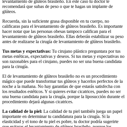
levantamiento de glúteos brasileño. En este caso tu doctor te
recomendará que subas de peso o que te hagas un implante de
glúteos.
Recuerda, sin la suficiente grasa disponible en tu cuerpo, no
calificaras para el levantamiento de glúteos brasileño. Es importante
hacer notar que las personas obesas tampoco califican para el
levantamiento de glúteos brasileño. Ellas deberán estabilizar su peso
antes de realizarse la cirugía de levantamiento de glúteos brasileño.
Tus metas y expectativas:
Tu cirujano plástico preguntara por tus
metas estéticas, expectativas y deseos. Si tus metas y expectativas no
son razonables para el cirujano, puedes no ser una buena candidata
para la cirugía.
El de levantamiento de glúteos brasileño no es un procedimiento
mágico que puede transformar tus glúteos y hacerlos perfectos de la
noche a la mañana. No hay garantías de que estarás satisfecha con
los resultados estéticos. Y si quieres evitar cicatrices, puedes no ser
una buena candidata para la cirugía, porque la liposucción durante el
procedimiento dejará algunas cicatrices.
La calidad de la piel:
La calidad de tu piel también juega un papel
importante en determinar tu candidatura para la cirugía. Si la
elasticidad y el tono de tu piel es pobre, tu doctor podría sugerirte
que evitaras el levantamiento de glúteos brasileño, porque los