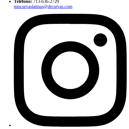
Teléfono:
713-636-2729
miscurvaslatinas@drcurvas.com