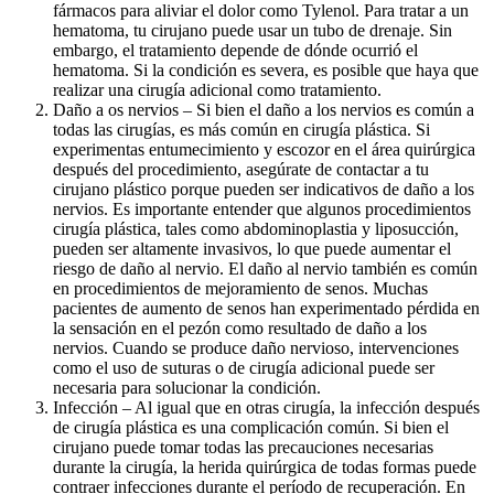
fármacos para aliviar el dolor como Tylenol. Para tratar a un
hematoma, tu cirujano puede usar un tubo de drenaje. Sin
embargo, el tratamiento depende de dónde ocurrió el
hematoma. Si la condición es severa, es posible que haya que
realizar una cirugía adicional como tratamiento.
Daño a os nervios – Si bien el daño a los nervios es común a
todas las cirugías, es más común en cirugía plástica. Si
experimentas entumecimiento y escozor en el área quirúrgica
después del procedimiento, asegúrate de contactar a tu
cirujano plástico porque pueden ser indicativos de daño a los
nervios. Es importante entender que algunos procedimientos
cirugía plástica, tales como abdominoplastia y liposucción,
pueden ser altamente invasivos, lo que puede aumentar el
riesgo de daño al nervio. El daño al nervio también es común
en procedimientos de mejoramiento de senos. Muchas
pacientes de aumento de senos han experimentado pérdida en
la sensación en el pezón como resultado de daño a los
nervios. Cuando se produce daño nervioso, intervenciones
como el uso de suturas o de cirugía adicional puede ser
necesaria para solucionar la condición.
Infección – Al igual que en otras cirugía, la infección después
de cirugía plástica es una complicación común. Si bien el
cirujano puede tomar todas las precauciones necesarias
durante la cirugía, la herida quirúrgica de todas formas puede
contraer infecciones durante el período de recuperación. En