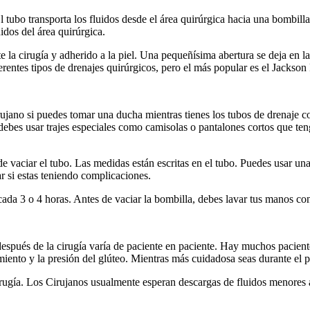
 tubo transporta los fluidos desde el área quirúrgica hacia una bombill
idos del área quirúrgica.
 la cirugía y adherido a la piel. Una pequeñísima abertura se deja en l
ferentes tipos de drenajes quirúrgicos, pero el más popular es el Jackson P
irujano si puedes tomar una ducha mientras tienes los tubos de drenaje 
debes usar trajes especiales como camisolas o pantalones cortos que teng
de vaciar el tubo. Las medidas están escritas en el tubo. Puedes usar u
r si estas teniendo complicaciones.
cada 3 o 4 horas. Antes de vaciar la bombilla, debes lavar tus manos co
después de la cirugía varía de paciente en paciente. Hay muchos pacien
iento y la presión del glúteo. Mientras más cuidadosa seas durante el 
rugía. Los Cirujanos usualmente esperan descargas de fluidos menores 