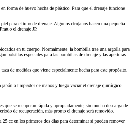
a en forma de huevo hecha de plástico. Para que el drenaje funcione
a piel para el tubo de drenaje. Algunos cirujanos hacen una pequeña
ratt o el drenaje JP.
colocados en tu cuerpo. Normalmente, la bombilla trae una argolla para
an bolsillos especiales para las bombillas de drenaje y las aperturas
na taza de medidas que viene especialmente hecha para este propósito.
n jabón o limpiador de manos y luego vaciar el drenaje quirúrgico.
tes que se recuperan rápida y apropiadamente, sin mucha descarga de
período de recuperación, más pronto el drenaje será removido.
a 25 cc en los primeros dos días para determinar si pueden remover