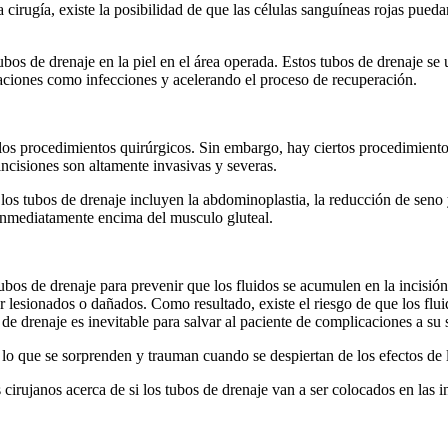
cirugía, existe la posibilidad de que las células sanguíneas rojas pue
tubos de drenaje en la piel en el área operada. Estos tubos de drenaje s
caciones como infecciones y acelerando el proceso de recuperación.
s los procedimientos quirúrgicos. Sin embargo, hay ciertos procedimien
ncisiones son altamente invasivas y severas.
s tubos de drenaje incluyen la abdominoplastia, la reducción de seno y
 inmediatamente encima del musculo gluteal.
tubos de drenaje para prevenir que los fluidos se acumulen en la incisión
er lesionados o dañados. Como resultado, existe el riesgo de que los fl
 de drenaje es inevitable para salvar al paciente de complicaciones a su 
lo que se sorprenden y trauman cuando se despiertan de los efectos de l
s cirujanos acerca de si los tubos de drenaje van a ser colocados en la