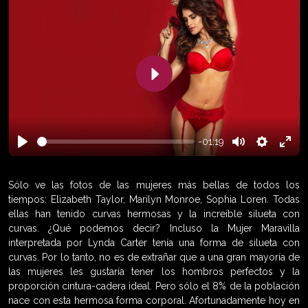
Play
-01:19
Play
Mute
Settings
Enter
fulls
Sólo ve las fotos de las mujeres más bellas de todos los
tiempos: Elizabeth Taylor, Marilyn Monroe, Sophia Loren. Todas
ellas han tenido curvas hermosas y la increíble silueta con
curvas. ¿Qué podemos decir? Incluso la Mujer Maravilla
interpretada por Lynda Carter tenía una forma de silueta con
curvas. Por lo tanto, no es de extrañar que a una gran mayoría de
las mujeres les gustaría tener los hombros perfectos y la
proporción cintura-cadera ideal. Pero sólo el 8% de la población
nace con esta hermosa forma corporal. Afortunadamente hoy en