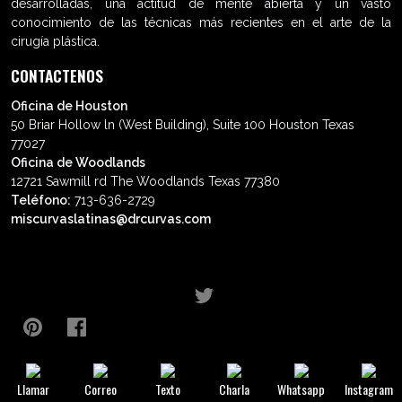
desarrolladas, una actitud de mente abierta y un vasto
conocimiento de las técnicas más recientes en el arte de la
cirugía plástica.
CONTACTENOS
Oficina de Houston
50 Briar Hollow ln (West Building), Suite 100 Houston Texas
77027
Oficina de Woodlands
12721 Sawmill rd The Woodlands Texas 77380
Teléfono:
713-636-2729
miscurvaslatinas@drcurvas.com
© Wilberto Cortés M.D. Todos los
derechos reservados.
Llamar
Correo
Texto
Charla
Whatsapp
Instagram