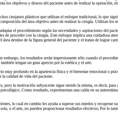
nta los objetivos y deseos del paciente antes de realizar la operación, 
hos cirujanos plásticos que utilizan el enfoque tradicional, lo que sig
composición del área objetivo antes de realizar la cirugía. Utilizan los 
n adaptar el procedimiento según las necesidades y aspiraciones del paci
ntes de proceder con la cirugía. Este enfoque implica una cuidadosa atenc
n el área destino de la figura general del paciente y el tratan de lograr 
in embargo, los resultados serán impresionante sólo cuando el procedimie
 también tengan un gran aprecio por la estética y el arte.
cto muy profundo en la apariencia física y el bienestar emocional o psico
 la calidad de vida del paciente.
s, pero la motivación subyacente sigue siendo la misma, es decir, para 
 y psicológico. Como resultado, experimentan una caída en su autoestima
acientes, lo cual en cambio les ayuda a superar sus miedos y recuperar su 
ola, o el arte, no pueden proporcionar resultados efectivos; Por lo tant