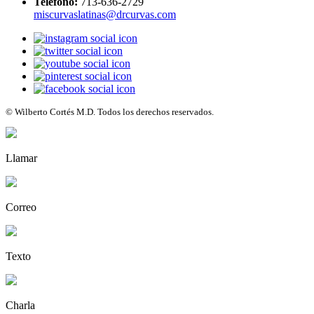
Teléfono:
713-636-2729
miscurvaslatinas@drcurvas.com
© Wilberto Cortés M.D. Todos los derechos reservados.
Llamar
Correo
Texto
Charla