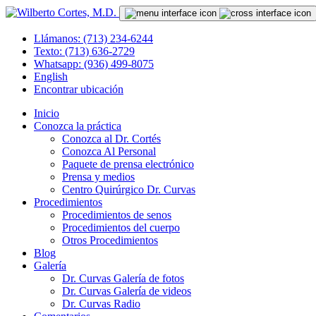
Llámanos: (713) 234-6244
Texto: (713) 636-2729
Whatsapp: (936) 499-8075
English
Encontrar ubicación
Inicio
Conozca la práctica
Conozca al Dr. Cortés
Conozca Al Personal
Paquete de prensa electrónico
Prensa y medios
Centro Quirúrgico Dr. Curvas
Procedimientos
Procedimientos de senos
Procedimientos del cuerpo
Otros Procedimientos
Blog
Galería
Dr. Curvas Galería de fotos
Dr. Curvas Galería de videos
Dr. Curvas Radio