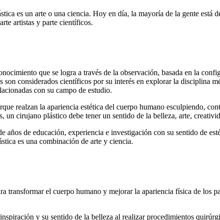
stica es un arte o una ciencia. Hoy en día, la mayoría de la gente está d
rte artistas y parte científicos.
onocimiento que se logra a través de la observación, basada en la confi
s son considerados científicos por su interés en explorar la disciplina m
elacionadas con su campo de estudio.
s porque realzan la apariencia estética del cuerpo humano esculpiendo, 
os, un cirujano plástico debe tener un sentido de la belleza, arte, creativ
e años de educación, experiencia e investigación con su sentido de estét
lástica es una combinación de arte y ciencia.
ra transformar el cuerpo humano y mejorar la apariencia física de los pa
a inspiración y su sentido de la belleza al realizar procedimientos quir