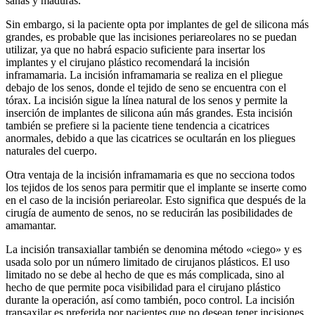
sanas y maduras.
Sin embargo, si la paciente opta por implantes de gel de silicona más
grandes, es probable que las incisiones periareolares no se puedan
utilizar, ya que no habrá espacio suficiente para insertar los
implantes y el cirujano plástico recomendará la incisión
inframamaria. La incisión inframamaria se realiza en el pliegue
debajo de los senos, donde el tejido de seno se encuentra con el
tórax. La incisión sigue la línea natural de los senos y permite la
inserción de implantes de silicona aún más grandes. Esta incisión
también se prefiere si la paciente tiene tendencia a cicatrices
anormales, debido a que las cicatrices se ocultarán en los pliegues
naturales del cuerpo.
Otra ventaja de la incisión inframamaria es que no secciona todos
los tejidos de los senos para permitir que el implante se inserte como
en el caso de la incisión periareolar. Esto significa que después de la
cirugía de aumento de senos, no se reducirán las posibilidades de
amamantar.
La incisión transaxiallar también se denomina método «ciego» y es
usada solo por un número limitado de cirujanos plásticos. El uso
limitado no se debe al hecho de que es más complicada, sino al
hecho de que permite poca visibilidad para el cirujano plástico
durante la operación, así como también, poco control. La incisión
transaxilar es preferida por pacientes que no desean tener incisiones