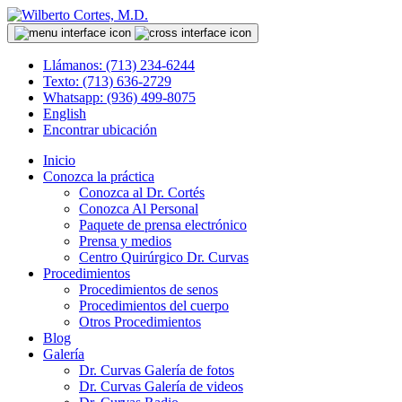
Llámanos: (713) 234-6244
Texto: (713) 636-2729
Whatsapp: (936) 499-8075
English
Encontrar ubicación
Inicio
Conozca la práctica
Conozca al Dr. Cortés
Conozca Al Personal
Paquete de prensa electrónico
Prensa y medios
Centro Quirúrgico Dr. Curvas
Procedimientos
Procedimientos de senos
Procedimientos del cuerpo
Otros Procedimientos
Blog
Galería
Dr. Curvas Galería de fotos
Dr. Curvas Galería de videos