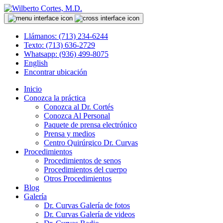
Llámanos: (713) 234-6244
Texto: (713) 636-2729
Whatsapp: (936) 499-8075
English
Encontrar ubicación
Inicio
Conozca la práctica
Conozca al Dr. Cortés
Conozca Al Personal
Paquete de prensa electrónico
Prensa y medios
Centro Quirúrgico Dr. Curvas
Procedimientos
Procedimientos de senos
Procedimientos del cuerpo
Otros Procedimientos
Blog
Galería
Dr. Curvas Galería de fotos
Dr. Curvas Galería de videos