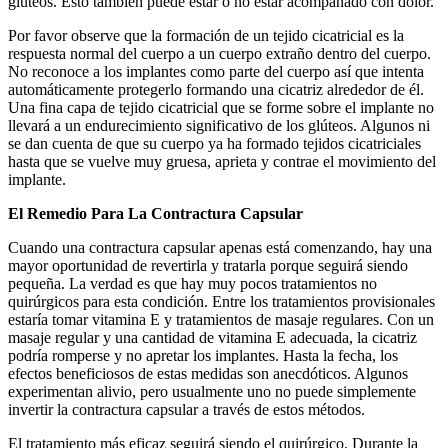
glúteos. Esto también puede estar o no estar acompañado con dolor.
Por favor observe que la formación de un tejido cicatricial es la
respuesta normal del cuerpo a un cuerpo extraño dentro del cuerpo.
No reconoce a los implantes como parte del cuerpo así que intenta
automáticamente protegerlo formando una cicatriz alrededor de él.
Una fina capa de tejido cicatricial que se forme sobre el implante no
llevará a un endurecimiento significativo de los glúteos. Algunos ni
se dan cuenta de que su cuerpo ya ha formado tejidos cicatriciales
hasta que se vuelve muy gruesa, aprieta y contrae el movimiento del
implante.
El Remedio Para La Contractura Capsular
Cuando una contractura capsular apenas está comenzando, hay una
mayor oportunidad de revertirla y tratarla porque seguirá siendo
pequeña. La verdad es que hay muy pocos tratamientos no
quirúrgicos para esta condición. Entre los tratamientos provisionales
estaría tomar vitamina E y tratamientos de masaje regulares. Con un
masaje regular y una cantidad de vitamina E adecuada, la cicatriz
podría romperse y no apretar los implantes. Hasta la fecha, los
efectos beneficiosos de estas medidas son anecdóticos. Algunos
experimentan alivio, pero usualmente uno no puede simplemente
invertir la contractura capsular a través de estos métodos.
El tratamiento más eficaz seguirá siendo el quirúrgico. Durante la