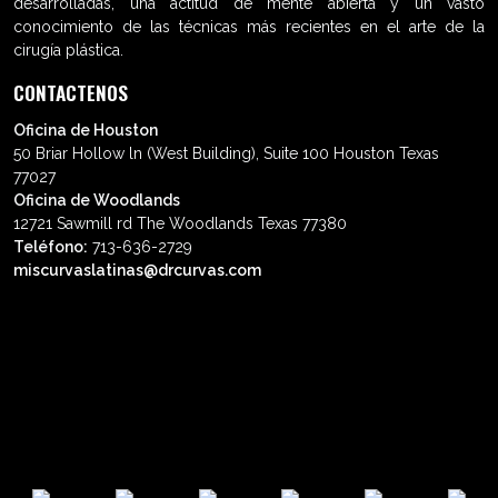
desarrolladas, una actitud de mente abierta y un vasto
conocimiento de las técnicas más recientes en el arte de la
cirugía plástica.
CONTACTENOS
Oficina de Houston
50 Briar Hollow ln (West Building), Suite 100 Houston Texas
77027
Oficina de Woodlands
12721 Sawmill rd The Woodlands Texas 77380
Teléfono:
713-636-2729
miscurvaslatinas@drcurvas.com
© Wilberto Cortés M.D. Todos los