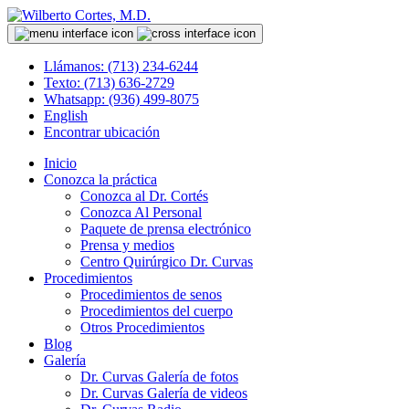
Llámanos: (713) 234-6244
Texto: (713) 636-2729
Whatsapp: (936) 499-8075
English
Encontrar ubicación
Inicio
Conozca la práctica
Conozca al Dr. Cortés
Conozca Al Personal
Paquete de prensa electrónico
Prensa y medios
Centro Quirúrgico Dr. Curvas
Procedimientos
Procedimientos de senos
Procedimientos del cuerpo
Otros Procedimientos
Blog
Galería
Dr. Curvas Galería de fotos
Dr. Curvas Galería de videos