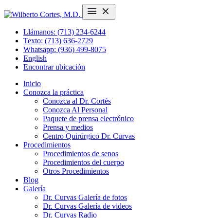
Llámanos: (713) 234-6244
Texto: (713) 636-2729
Whatsapp: (936) 499-8075
English
Encontrar ubicación
Inicio
Conozca la práctica
Conozca al Dr. Cortés
Conozca Al Personal
Paquete de prensa electrónico
Prensa y medios
Centro Quirúrgico Dr. Curvas
Procedimientos
Procedimientos de senos
Procedimientos del cuerpo
Otros Procedimientos
Blog
Galería
Dr. Curvas Galería de fotos
Dr. Curvas Galería de videos
Dr. Curvas Radio