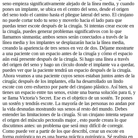
seno empieza significativamente alejado de la línea media, y cuando
pones un implante, se ubica en el centro del seno, desde el origen
del seno todo el camino hasta el pliegue lateral del seno. El cirujano
no puede cortar todo tu seno y moverlo hacia el lado para que
puedas tener escote después de la cirugía. Si intentas crear escote en
la cirugía, puedes generar problemas significativos con lo que
llamamos sinmastia; ambos senos serán conectados a través de la
línea media y los implantes se desplazarán hacia la línea media,
creando la apariencia de tres senos en vez de dos. Déjame mostrarte
a una paciente con un espacio antes de la cirugía y cómo el espacio
aún está presente después de la cirugía. Si hago una línea a través
del origen del seno y hago un círculo donde el implante va a quedar,
puedes ver que la paciente tendrá un espacio después de la cirugía.
Ahora veamos a una paciente cuyos senos estaban juntos antes de la
cirugía; después de los implantes, ella ha desarrollado un lindo
escote con cero esfuerzo por parte del cirujano plástico. Así bien, si
tienes un espacio entre tus senos, existe una buena solución para ti, y
se llama Victoria’s Secret. Ese es el objetico de un sostén. Te pones
un sostén y tendrás escote. La mayoría de las personas no andan por
la vida desnudas mostrando sus senos al resto del mundo. Debes
entender las limitaciones de la cirugía. Si un cirujano intenta separar
el origen del músculo pectoralis major , esto puede creara lo que
discutimos antes: un problema que será muy difícil de corregir.
Como puede ver a partir de los que describí, crear un escote en
forma quirúrgica no es una buena práctica quirúrgica. Sé realista en