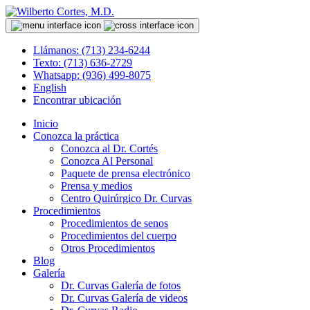
Llámanos: (713) 234-6244
Texto: (713) 636-2729
Whatsapp: (936) 499-8075
English
Encontrar ubicación
Inicio
Conozca la práctica
Conozca al Dr. Cortés
Conozca Al Personal
Paquete de prensa electrónico
Prensa y medios
Centro Quirúrgico Dr. Curvas
Procedimientos
Procedimientos de senos
Procedimientos del cuerpo
Otros Procedimientos
Blog
Galería
Dr. Curvas Galería de fotos
Dr. Curvas Galería de videos