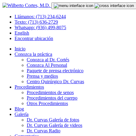
Llámanos: (713) 234-6244
Texto: (713) 636-2729
Whatsapp: (936) 499-8075
English
Encontrar ubicación
Inicio
Conozca la práctica
Conozca al Dr. Cortés
Conozca Al Personal
Paquete de prensa electrónico
Prensa y medios
Centro Quirúrgico Dr. Curvas
Procedimientos
Procedimientos de senos
Procedimientos del cuerpo
Otros Procedimientos
Blog
Galería
Dr. Curvas Galería de fotos
Dr. Curvas Galería de videos
Dr. Curvas Radio