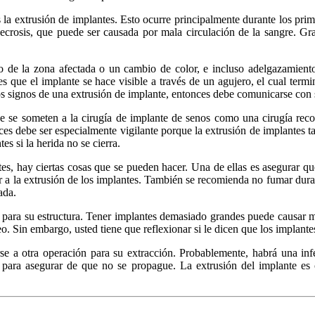
 la extrusión de implantes. Esto ocurre principalmente durante los prim
ecrosis, que puede ser causada por mala circulación de la sangre. Grad
 de la zona afectada o un cambio de color, e incluso adelgazamiento 
 que el implante se hace visible a través de un agujero, el cual termina
estos signos de una extrusión de implante, entonces debe comunicarse co
ue se someten a la cirugía de implante de senos como una cirugía reco
onces debe ser especialmente vigilante porque la extrusión de implante
s si la herida no se cierra.
ntes, hay ciertas cosas que se pueden hacer. Una de ellas es asegurar q
ar a la extrusión de los implantes. También se recomienda no fumar dura
ada.
para su estructura. Tener implantes demasiado grandes puede causar má
. Sin embargo, usted tiene que reflexionar si le dicen que los implant
se a otra operación para su extracción. Probablemente, habrá una inf
rá para asegurar de que no se propague. La extrusión del implante es 