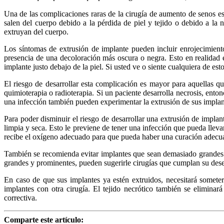
Una de las complicaciones raras de la cirugía de aumento de senos es
salen del cuerpo debido a la pérdida de piel y tejido o debido a la n
extruyan del cuerpo.
Los síntomas de extrusión de implante pueden incluir enrojecimiento
presencia de una decoloración más oscura o negra. Esto en realidad es
implante justo debajo de la piel. Si usted ve o siente cualquiera de 
El riesgo de desarrollar esta complicación es mayor para aquellas q
quimioterapia o radioterapia. Si un paciente desarrolla necrosis, ent
una infección también pueden experimentar la extrusión de sus implante
Para poder disminuir el riesgo de desarrollar una extrusión de impla
limpia y seca. Esto le previene de tener una infección que pueda llev
recibe el oxígeno adecuado para que pueda haber una curación adecu
También se recomienda evitar implantes que sean demasiado grandes 
grandes y prominentes, pueden sugerirle cirugías que cumplan su deseo
En caso de que sus implantes ya estén extruidos, necesitará someter
implantes con otra cirugía. El tejido necrótico también se elimina
correctiva.
Comparte este artículo: