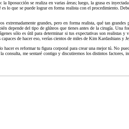
: la liposucción se realiza en varias áreas; luego, la grasa es inyecta
ué es lo que se puede lograr en forma realista con el procedimiento. De
teos extremadamente grandes, pero en forma realista, qué tan grandes
mbién depende del tipo de glúteos que tienes antes de la cirugía. Una 
mágenes sólo es útil para determinar si tus expectativas son realistas y
os capaces de hacer eso, verías cientos de miles de Kim Kardashians y J
 hacer es reformar tu figura corporal para crear una mejor tú. No pued
 la consulta, me sentaré contigo y discutiremos los distintos factores, 