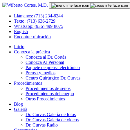
Llámanos: (713) 234-6244
Texto: (713) 636-2729
Whatsapp: (936) 499-8075
English
Encontrar ubicación
Inicio
Conozca la práctica
Conozca al Dr. Cortés
Conozca Al Personal
Paquete de prensa electrónico
Prensa y medios
Centro Quirúrgico Dr. Curvas
Procedimientos
Procedimientos de senos
Procedimientos del cuerpo
Otros Procedimientos
Blog
Galería
Dr. Curvas Galería de fotos
Dr. Curvas Galería de videos
Dr. Curvas Radio